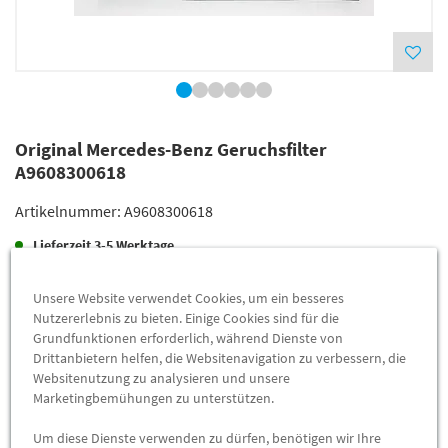
Original Mercedes-Benz Geruchsfilter
A9608300618
Artikelnummer:
A9608300618
Lieferzeit
3-5 Werktage
Lieferung
85,57 €
Unsere Website verwendet Cookies, um ein besseres
Preis inkl.
19%
MwSt.
Nutzererlebnis zu bieten. Einige Cookies sind für die
Grundfunktionen erforderlich, während Dienste von
Versandkostenfrei
Drittanbietern helfen, die Websitenavigation zu verbessern, die
Websitenutzung zu analysieren und unsere
Marketingbemühungen zu unterstützen.
Abholung
78,43 €
Preis inkl.
19%
MwSt.
Um diese Dienste verwenden zu dürfen, benötigen wir Ihre