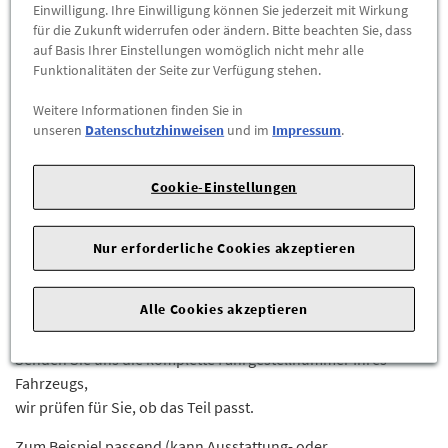
Abholbar an
diesen Standorten
Einwilligung. Ihre Einwilligung können Sie jederzeit mit Wirkung
für die Zukunft widerrufen oder ändern. Bitte beachten Sie, dass
auf Basis Ihrer Einstellungen womöglich nicht mehr alle
-
+
Funktionalitäten der Seite zur Verfügung stehen.
Weitere Informationen finden Sie in
ZUM WARENKORB HINZUFÜGEN
unseren
Datenschutzhinweisen
und im
Impressum
.
Herstellerangaben:
Mercedes-Benz AG |
Mercedesstr. 120 |
Cookie-Einstellungen
70723 Stuttgart |
Tel: +49711170 |
E-Mail:
dialog.mb@mercedes-benz.com
|
Webseite:
https://www.mercedes-benz.com
Nur erforderliche Cookies akzeptieren
Sie sind sich nicht sicher, ob das Ersatzteil bei Ihrem Fahrzeug
Alle Cookies akzeptieren
passt?
Kein Problem.
Senden Sie uns die komplette Fahrgestellnummer Ihres
Fahrzeugs,
wir prüfen für Sie, ob das Teil passt.
Zum Beispiel passend (kann Ausstattung- oder