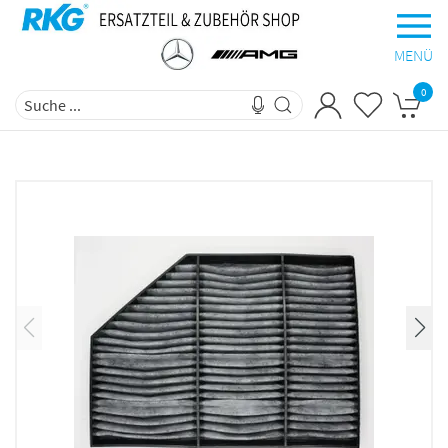
MENÜ
0