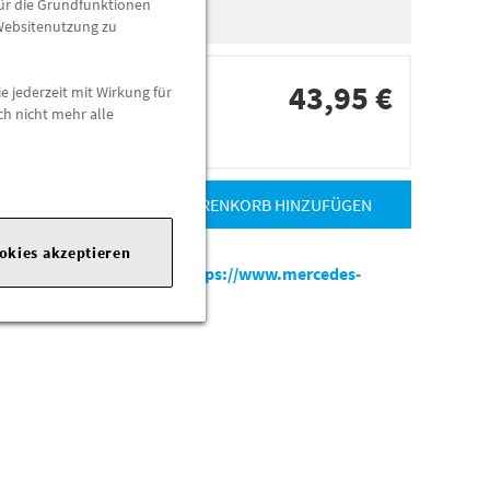
für die Grundfunktionen
 Websitenutzung zu
43,95 €
e jederzeit mit Wirkung für
ch nicht mehr alle
dorten
ZUM WARENKORB HINZUFÜGEN
ookies akzeptieren
es-benz.com
|
Webseite:
https://www.mercedes-