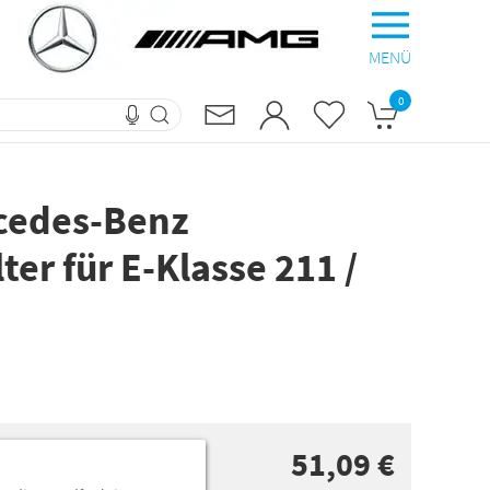
MENÜ
0
rcedes-Benz
er für E-Klasse 211 /
51,09 €