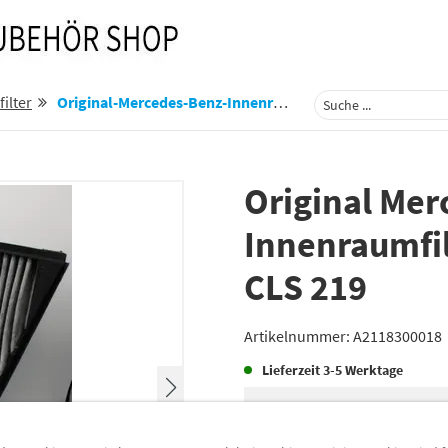
ilter
Original-Mercedes-Benz-Innenraumfilter-Fuer-E-Klasse-211-Cls-219-A2118300018
Original Me
Innenraumfilt
CLS 219
Artikelnummer:
A2118300018
Lieferzeit
3-5 Werktage
Lieferung
Preis inkl.
19%
MwSt.