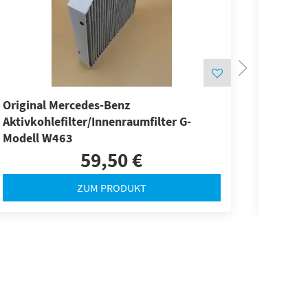
Original Mercedes-Benz
Origina
Aktivkohlefilter/Innenraumfilter G-
C-Klas
Modell W463
GLC W2
EQC
59,50 €
ZUM PRODUKT