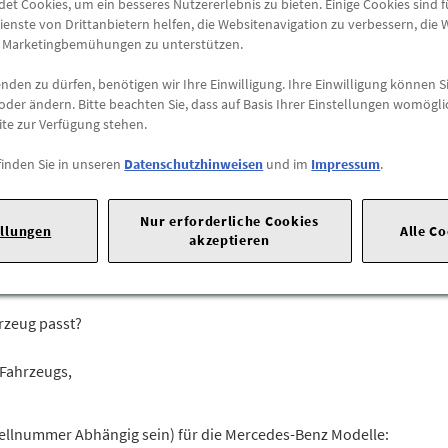
t Cookies, um ein besseres Nutzererlebnis zu bieten. Einige Cookies sind 
Versandkostenfrei
ienste von Drittanbietern helfen, die Websitenavigation zu verbessern, die
e Marketingbemühungen zu unterstützen.
Abholung
den zu dürfen, benötigen wir Ihre Einwilligung. Ihre Einwilligung können Si
oder ändern. Bitte beachten Sie, dass auf Basis Ihrer Einstellungen womögli
Preis inkl.
19%
MwSt.
ite zur Verfügung stehen.
Abholbar an
diesen Stan
finden Sie in unseren
Datenschutzhinweisen
und im
Impressum
.
-
+
Nur erforderliche Cookies
ellungen
Alle C
akzeptieren
20 |
70723 Stuttgart |
Tel: +49711170 |
E-Mail:
dialog.mb@merced
hrzeug passt?
 Fahrzeugs,
ellnummer Abhängig sein) für die Mercedes-Benz Modelle: