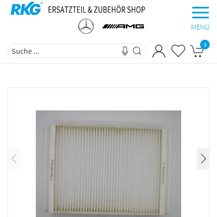
MENÜ
0