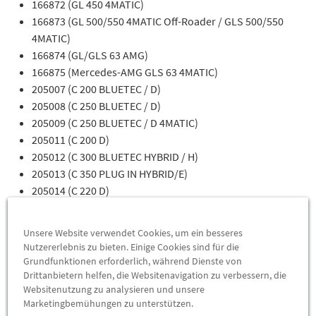
166872 (GL 450 4MATIC)
166873 (GL 500/550 4MATIC Off-Roader / GLS 500/550
4MATIC)
166874 (GL/GLS 63 AMG)
166875 (Mercedes-AMG GLS 63 4MATIC)
205007 (C 200 BLUETEC / D)
205008 (C 250 BLUETEC / D)
205009 (C 250 BLUETEC / D 4MATIC)
205011 (C 200 D)
205012 (C 300 BLUETEC HYBRID / H)
205013 (C 350 PLUG IN HYBRID/E)
205014 (C 220 D)
205015 (C 220 D 4MATIC)
205018 (C 300 D)
Unsere Website verwendet Cookies, um ein besseres
205019 (C 300 D 4MATIC)
Nutzererlebnis zu bieten. Einige Cookies sind für die
205036 (C 180 BLUETEC / D)
Grundfunktionen erforderlich, während Dienste von
205037 (C 200 BLUETEC / D)
Drittanbietern helfen, die Websitenavigation zu verbessern, die
Websitenutzung zu analysieren und unsere
205040 (C 180)
Marketingbemühungen zu unterstützen.
205042 (C 200)