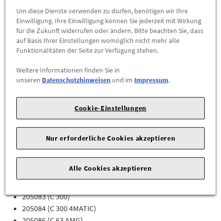
205043 (C 200 4MATIC)
Um diese Dienste verwenden zu dürfen, benötigen wir Ihre
205044 (C 160)
Einwilligung. Ihre Einwilligung können Sie jederzeit mit Wirkung
205045 (C 250)
für die Zukunft widerrufen oder ändern. Bitte beachten Sie, dass
auf Basis Ihrer Einstellungen womöglich nicht mehr alle
205047 (C 350 PLUG IN HYBRID / E)
Funktionalitäten der Seite zur Verfügung stehen.
205048 (C 300)
205049 (C 300 4MATIC)
Weitere Informationen finden Sie in
205053 (C 350 PLUG IN HYBRID / E)
unseren
Datenschutzhinweisen
und im
Impressum
.
205054 (C 350 E 4MATIC)
205064 (AMG C 43 4MATIC)
Cookie-Einstellungen
205066 (C 400 4MATIC)
205075 (C 160)
205076 (C 180)
Nur erforderliche Cookies akzeptieren
205077 (C 200)
205078 (C 200 4MATIC)
Alle Cookies akzeptieren
205079 (C 200 4MATIC)
205080 (C 200)
205083 (C 300)
205084 (C 300 4MATIC)
205086 (C 63 AMG)