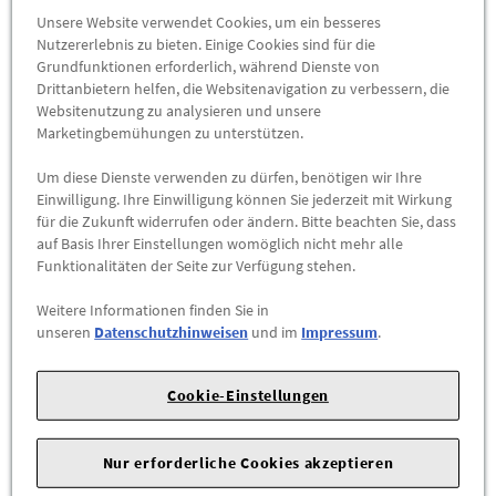
Abholbar an
diesen Standorten
Unsere Website verwendet Cookies, um ein besseres
Nutzererlebnis zu bieten. Einige Cookies sind für die
-
+
Grundfunktionen erforderlich, während Dienste von
Drittanbietern helfen, die Websitenavigation zu verbessern, die
Websitenutzung zu analysieren und unsere
ZUM WARENKORB HINZUFÜGEN
Marketingbemühungen zu unterstützen.
Um diese Dienste verwenden zu dürfen, benötigen wir Ihre
Herstellerangaben:
Mercedes-Benz AG |
Mercedesstr. 120 |
Einwilligung. Ihre Einwilligung können Sie jederzeit mit Wirkung
70723 Stuttgart |
Tel: +49711170 |
E-Mail:
für die Zukunft widerrufen oder ändern. Bitte beachten Sie, dass
dialog.mb@mercedes-benz.com
|
Webseite:
auf Basis Ihrer Einstellungen womöglich nicht mehr alle
https://www.mercedes-benz.com
Funktionalitäten der Seite zur Verfügung stehen.
Weitere Informationen finden Sie in
Sie sind sich nicht sicher, ob das Ersatzteil bei Ihrem Fahrzeug
unseren
Datenschutzhinweisen
und im
Impressum
.
passt?
Kein Problem.
Cookie-Einstellungen
Senden Sie uns die komplette Fahrgestellnummer Ihres
Fahrzeugs,
wir prüfen für Sie, ob das Teil passt.
Nur erforderliche Cookies akzeptieren
Zum Beispiel passend (kann Ausstattung- oder