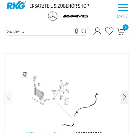
MENÜ
0