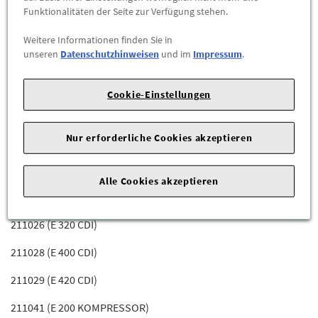
211006 (E 220 CDI)
Funktionalitäten der Seite zur Verfügung stehen.
211007 (E 200 CDI)
Weitere Informationen finden Sie in
unseren
Datenschutzhinweisen
und im
Impressum
.
211008 (E 220 CDI)
211016 (E 270 CDI)
Cookie-Einstellungen
211020 (E 280 CDI)
Nur erforderliche Cookies akzeptieren
211022 (E 320 CDI)
211023 (E 280 CDI)
Alle Cookies akzeptieren
211024 (E 300 BLUETEC)
211026 (E 320 CDI)
211028 (E 400 CDI)
211029 (E 420 CDI)
211041 (E 200 KOMPRESSOR)