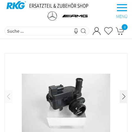
MENÜ
0