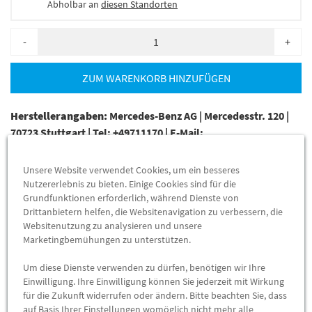
Abholbar an
diesen Standorten
-
+
ZUM WARENKORB HINZUFÜGEN
Herstellerangaben:
Mercedes-Benz AG |
Mercedesstr. 120 |
70723 Stuttgart |
Tel: +49711170 |
E-Mail:
dialog.mb@mercedes-benz.com
|
Webseite:
https://www.mercedes-benz.com
Unsere Website verwendet Cookies, um ein besseres
Nutzererlebnis zu bieten. Einige Cookies sind für die
Grundfunktionen erforderlich, während Dienste von
Zum Beispiel passend (kann Ausstattung- oder
Drittanbietern helfen, die Websitenavigation zu verbessern, die
Fahrgestellnummerabhängig sein) für die Mercedes-Benz
Websitenutzung zu analysieren und unsere
Modelle
Marketingbemühungen zu unterstützen.
Für Fahrzeuge mit Code 228. (Mercedes Standheizung)
Um diese Dienste verwenden zu dürfen, benötigen wir Ihre
Einwilligung. Ihre Einwilligung können Sie jederzeit mit Wirkung
211004 (E 200 CDI)
für die Zukunft widerrufen oder ändern. Bitte beachten Sie, dass
auf Basis Ihrer Einstellungen womöglich nicht mehr alle