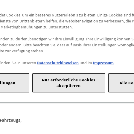
Abholung
t Cookies, um ein besseres Nutzererlebnis zu bieten. Einige Cookies sind 
Preis inkl.
19%
MwSt.
ienste von Drittanbietern helfen, die Websitenavigation zu verbessern, die
Abholbar an
diesen Stan
e Marketingbemühungen zu unterstützen.
den zu dürfen, benötigen wir Ihre Einwilligung. Ihre Einwilligung können Si
-
+
oder ändern. Bitte beachten Sie, dass auf Basis Ihrer Einstellungen womögli
ite zur Verfügung stehen.
finden Sie in unseren
Datenschutzhinweisen
und im
Impressum
.
20 |
70723 Stuttgart |
Tel: +49711170 |
E-Mail:
dialog.mb@merced
Nur erforderliche Cookies
ellungen
Alle C
akzeptieren
hrzeug passt?
 Fahrzeugs,