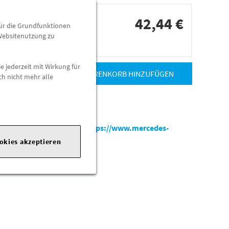
42,44 €
für die Grundfunktionen
 Websitenutzung zu
dorten
e jederzeit mit Wirkung für
ZUM WARENKORB HINZUFÜGEN
ch nicht mehr alle
es-benz.com
|
Webseite:
https://www.mercedes-
ookies akzeptieren