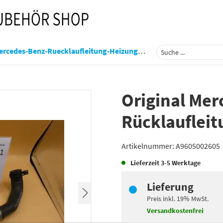
des-Benz-Ruecklaufleitung-Heizung-Actros-A9605002605
Original Me
Rücklaufleit
Artikelnummer:
A9605002605
Lieferzeit
3-5 Werktage
Lieferung
Preis inkl.
19%
MwSt.
Versandkostenfrei