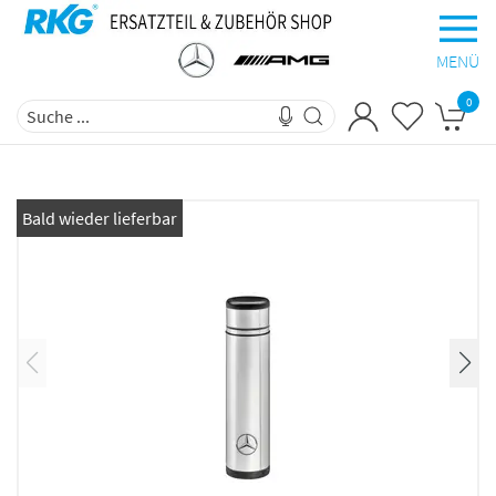
MENÜ
0
Bald wieder lieferbar