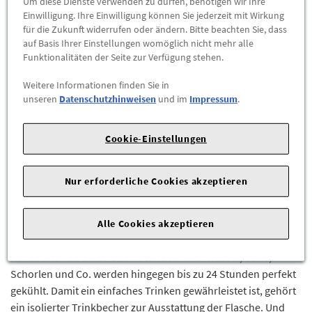
Um diese Dienste verwenden zu dürfen, benötigen wir Ihre
Einwilligung. Ihre Einwilligung können Sie jederzeit mit Wirkung
für die Zukunft widerrufen oder ändern. Bitte beachten Sie, dass
-
+
auf Basis Ihrer Einstellungen womöglich nicht mehr alle
Funktionalitäten der Seite zur Verfügung stehen.
ZUM WARENKORB HINZUFÜGEN
Weitere Informationen finden Sie in
unseren
Datenschutzhinweisen
und im
Impressum
.
Herstellerangaben:
Mercedes-Benz AG |
Mercedesstr. 120 |
70723 Stuttgart |
Tel: +49711170 |
E-Mail:
Cookie-Einstellungen
dialog.mb@mercedes-benz.com
|
Webseite:
https://www.mercedes-benz.com
Nur erforderliche Cookies akzeptieren
Ob im Beruf, bei längeren Ausflügen oder sonstigen
Freizeitaktivitäten: Mit der Isolierflasche Mobility sind perfekt
temperierte Getränke garantiert. Denn gefertigt aus
Alle Cookies akzeptieren
doppelwandigem Edelstahl hält die Flasche Heißgetränke wie
Kaffee und Tee bis zu zwölf Stunden heiß. Wasser, Säfte,
Schorlen und Co. werden hingegen bis zu 24 Stunden perfekt
gekühlt. Damit ein einfaches Trinken gewährleistet ist, gehört
ein isolierter Trinkbecher zur Ausstattung der Flasche. Und