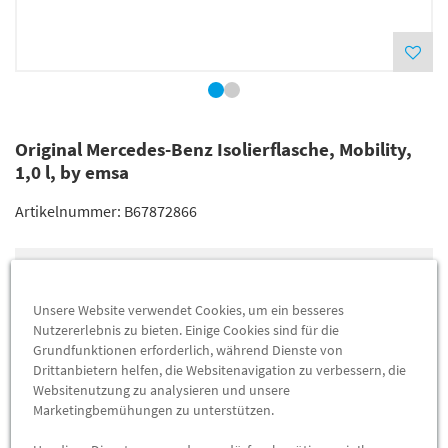
Original Mercedes-Benz Isolierflasche, Mobility,
1,0 l, by emsa
Artikelnummer:
B67872866
Lieferung
49,14 €
Preis inkl.
19%
MwSt.
Unsere Website verwendet Cookies, um ein besseres
Versandkostenfrei
Nutzererlebnis zu bieten. Einige Cookies sind für die
Grundfunktionen erforderlich, während Dienste von
Drittanbietern helfen, die Websitenavigation zu verbessern, die
Abholung
42,00 €
Websitenutzung zu analysieren und unsere
Marketingbemühungen zu unterstützen.
Preis inkl.
19%
MwSt.
Abholbar an
diesen Standorten