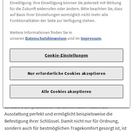
Abholbar an
diesen Standorten
Einwilligung. Ihre Einwilligung können Sie jederzeit mit Wirkung
für die Zukunft widerrufen oder ändern. Bitte beachten Sie, dass
auf Basis Ihrer Einstellungen womöglich nicht mehr alle
-
+
Funktionalitäten der Seite zur Verfügung stehen.
Weitere Informationen finden Sie in
ZUM WARENKORB HINZUFÜGEN
unseren
Datenschutzhinweisen
und im
Impressum
.
Herstellerangaben:
Mercedes-Benz AG |
Mercedesstr. 120 |
Cookie-Einstellungen
70723 Stuttgart |
Tel: +49711170 |
E-Mail:
dialog.mb@mercedes-benz.com
|
Webseite:
https://www.mercedes-benz.com
Nur erforderliche Cookies akzeptieren
So macht Shopping Spaß! In der grauen Einkaufstasche aus
Alle Cookies akzeptieren
Filz mit gesticktem, schwarzem Logo finden alle Ihre Einkäufe
Platz und sind dank der Innentasche mit Reißverschluss sicher
verwahrt. Ein praktischer Karabinerhaken macht die
Ausstattung perfekt und ermöglicht beispielsweise die
Befestigung Ihrer Schlüssel. Damit nicht nur für Ordnung,
sondern auch für bestmöglichen Tragekomfort gesorgt ist, ist