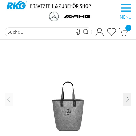
MENÜ
0