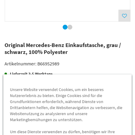
Original Mercedes-Benz Einkaufstasche, grau /
schwarz, 100% Polyester
Artikelnummer:
B66952989
Lieferzeit
3-5 Werktage
Lieferung
28,00 €
Unsere Website verwendet Cookies, um ein besseres
Preis inkl.
19%
MwSt.
Nutzererlebnis zu bieten. Einige Cookies sind für die
Grundfunktionen erforderlich, während Dienste von
Versandkostenfrei
Drittanbietern helfen, die Websitenavigation zu verbessern, die
Websitenutzung zu analysieren und unsere
Marketingbemühungen zu unterstützen.
Abholung
24,08 €
Preis inkl.
19%
MwSt.
Um diese Dienste verwenden zu dürfen, benötigen wir Ihre