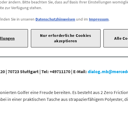
oder ändern. Bitte beachten Sie, dass auf Basis Ihrer Einstellungen womögli
ite zur Verfügung stehen.
Abholung
Preis inkl.
19%
MwSt.
finden Sie in unseren
Datenschutzhinweisen
und im
Impressum
.
Abholbar an
diesen Stan
Nur erforderliche Cookies
ellungen
Alle C
-
+
akzeptieren
20 |
70723 Stuttgart |
Tel: +49711170 |
E-Mail:
dialog.mb@merced
nierten Golfer eine Freude bereiten. Es besteht aus 2 Zero Friction
dabei in einer praktischen Tasche aus strapazierfähigem Polyester, d