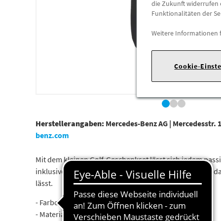
die Zukunft widerrufen 
Funktionalitäten der Se
Weitere Informationen 
Cookie-Einst
Herstellerangaben:
Mercedes-Benz AG |
Mercedesstr. 1
benz.com
Mit dem kleinen Golf-Geschenkset lässt sich jedem passio
inklusive Ballmarker. Der Inhalt des Sets befindet sich 
lässt.
- Farbe: schwarz
- Material: 100 % Polyester