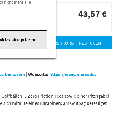
ch nicht mehr alle
43,57 €
dorten
ookies akzeptieren
ZUM WARENKORB HINZUFÜGEN
es-benz.com
|
Webseite:
https://www.mercedes-
 Golfbällen, 5 Zero Friction Tees sowie einer Pitchgabel
ie sich mithilfe eines Karabiners am Golfbag befestigen