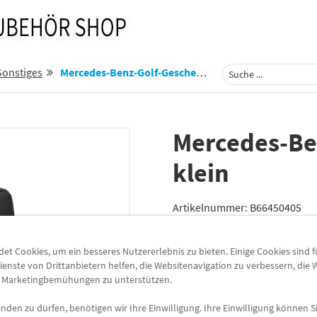
Sonstiges
Mercedes-Benz-Golf-Geschenkset-Klein-B66450405
Mercedes-Be
klein
Artikelnummer:
B66450405
Lieferzeit
3-5 Werktage
t Cookies, um ein besseres Nutzererlebnis zu bieten. Einige Cookies sind 
Lieferung
ienste von Drittanbietern helfen, die Websitenavigation zu verbessern, die
e Marketingbemühungen zu unterstützen.
Preis inkl.
19%
MwSt.
Versandkostenfrei
den zu dürfen, benötigen wir Ihre Einwilligung. Ihre Einwilligung können Si