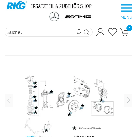
MENÜ
0