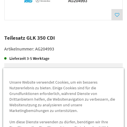
Teilesatz GLK 350 CDI
Artikelnummer:
AG204993
Lieferzeit
3-5 Werktage
Lieferung
2.080,50 €
Preis inkl.
19%
MwSt.
Unsere Website verwendet Cookies, um ein besseres
Versandkostenfrei
Nutzererlebnis zu bieten. Einige Cookies sind für die
Grundfunktionen erforderlich, während Dienste von
Drittanbietern helfen, die Websitenavigation zu verbessern, die
Abholung
2.056,70 €
Websitenutzung zu analysieren und unsere
Marketingbemühungen zu unterstützen.
Preis inkl.
19%
MwSt.
Abholbar an
diesen Standorten
Um diese Dienste verwenden zu dürfen, benötigen wir Ihre