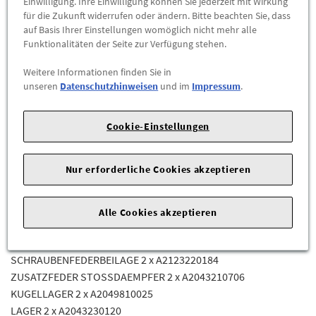
Einwilligung. Ihre Einwilligung können Sie jederzeit mit Wirkung
-
+
für die Zukunft widerrufen oder ändern. Bitte beachten Sie, dass
auf Basis Ihrer Einstellungen womöglich nicht mehr alle
Funktionalitäten der Seite zur Verfügung stehen.
ZUM WARENKORB HINZUFÜGEN
Weitere Informationen finden Sie in
unseren
Datenschutzhinweisen
und im
Impressum
.
Herstellerangaben:
Mercedes-Benz AG |
Mercedesstr. 120 |
70723 Stuttgart |
Tel: +49711170 |
E-Mail:
dialog.mb@mercedes-benz.com
|
Webseite:
Cookie-Einstellungen
https://www.mercedes-benz.com
Nur erforderliche Cookies akzeptieren
Lieferumfang
DAEMPFERBEIN 2 x A204323190064
Alle Cookies akzeptieren
SCHRAUBENFEDERBEILAGE 2 x A2043210184
SCHRAUBENFEDER 2 x A2043213104
SCHRAUBENFEDERBEILAGE 2 x A2123220184
ZUSATZFEDER STOSSDAEMPFER 2 x A2043210706
KUGELLAGER 2 x A2049810025
LAGER 2 x A2043230120