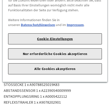
für die Zukunft widerrufen oder ändern. Bitte beachten Sie, dass
-
+
auf Basis Ihrer Einstellungen womöglich nicht mehr alle
Funktionalitäten der Seite zur Verfügung stehen.
ZUM WARENKORB HINZUFÜGEN
Weitere Informationen finden Sie in
unseren
Datenschutzhinweisen
und im
Impressum
.
Herstellerangaben:
Mercedes-Benz AG |
Mercedesstr. 120 |
70723 Stuttgart |
Tel: +49711170 |
E-Mail:
Cookie-Einstellungen
dialog.mb@mercedes-benz.com
|
Webseite:
https://www.mercedes-benz.com
Nur erforderliche Cookies akzeptieren
Lieferumfang
Alle Cookies akzeptieren
STOSSFAENGER HINTEN 1 x A90788530019K83
STOSSECKE 1 x A90788519019K83
STOSSECKE 1 x A90788525019K83
ABSTANDSSENSOR 1 x A22390540009999
ENTKOPPLUNGSRING 1 x A0005422112
REFLEXSTRAHLER 1 x A9078202901