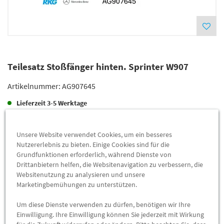
Teilesatz Stoßfänger hinten. Sprinter W907
Artikelnummer:
AG907645
Lieferzeit
3-5 Werktage
Lieferung
950,00 €
Unsere Website verwendet Cookies, um ein besseres
Preis inkl.
19%
MwSt.
Nutzererlebnis zu bieten. Einige Cookies sind für die
Versandkostenfrei
Grundfunktionen erforderlich, während Dienste von
Drittanbietern helfen, die Websitenavigation zu verbessern, die
Websitenutzung zu analysieren und unsere
Abholung
926,20 €
Marketingbemühungen zu unterstützen.
Preis inkl.
19%
MwSt.
Um diese Dienste verwenden zu dürfen, benötigen wir Ihre
Abholbar an
diesen Standorten
Einwilligung. Ihre Einwilligung können Sie jederzeit mit Wirkung