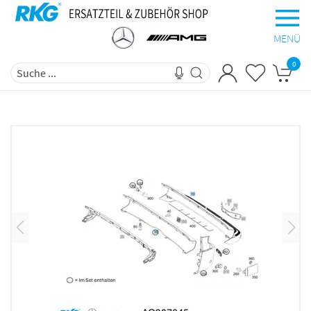
MENÜ
0