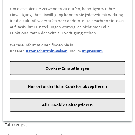
Abholbar an
diesen Standorten
Um diese Dienste verwenden zu dürfen, benötigen wir Ihre
Einwilligung. Ihre Einwilligung können Sie jederzeit mit Wirkung
-
+
für die Zukunft widerrufen oder ändern. Bitte beachten Sie, dass
auf Basis Ihrer Einstellungen womöglich nicht mehr alle
Funktionalitäten der Seite zur Verfügung stehen.
ZUM WARENKORB HINZUFÜGEN
Weitere Informationen finden Sie in
Herstellerangaben:
Mercedes-Benz AG |
Mercedesstr. 120 |
unseren
Datenschutzhinweisen
und im
Impressum
.
70723 Stuttgart |
Tel: +49711170 |
E-Mail:
dialog.mb@mercedes-benz.com
|
Webseite:
Cookie-Einstellungen
https://www.mercedes-benz.com
Sie sind sich nicht sicher, ob das Ersatzteil bei Ihrem Fahrzeug
Nur erforderliche Cookies akzeptieren
passt?
Alle Cookies akzeptieren
Kein Problem.
Senden Sie uns die komplette Fahrgestellnummer Ihres
Fahrzeugs,