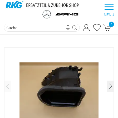
MENÜ
0