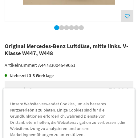
Original Mercedes-Benz Luftdüse, mitte links. V-
Klasse W447, W448
Artikelnummer:
A44783004549051
Lieferzeit
3-5 Werktage
Lieferung
74,66 €
Preis inkl.
19%
MwSt.
Unsere Website verwendet Cookies, um ein besseres
Versandkostenfrei
Nutzererlebnis zu bieten. Einige Cookies sind für die
Grundfunktionen erforderlich, während Dienste von
Drittanbietern helfen, die Websitenavigation zu verbessern, die
Abholung
67,52 €
Websitenutzung zu analysieren und unsere
Preis inkl.
19%
MwSt.
Marketingbemühungen zu unterstützen.