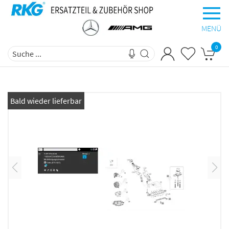
MENÜ
0
Bald wieder lieferbar