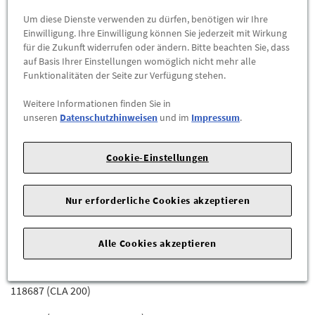
118614 (CLA 220 D)
Um diese Dienste verwenden zu dürfen, benötigen wir Ihre
Einwilligung. Ihre Einwilligung können Sie jederzeit mit Wirkung
118615 (CLA 220 D 4-MATIC)
für die Zukunft widerrufen oder ändern. Bitte beachten Sie, dass
auf Basis Ihrer Einstellungen womöglich nicht mehr alle
118644 (CLA 220)
Funktionalitäten der Seite zur Verfügung stehen.
118646 (CLA 250)
Weitere Informationen finden Sie in
unseren
Datenschutzhinweisen
und im
Impressum
.
118647 (CLA 250 4-MATIC)
118651 (CLA 350 AMG 4-MATIC)
Cookie-Einstellungen
118653 (CLA 45 AMG 4-MATIC)
Nur erforderliche Cookies akzeptieren
118654 (CLA 45 S AMG 4-MATIC)
118684 (CLA 180)
Alle Cookies akzeptieren
118686 (CLA 250 E)
118687 (CLA 200)