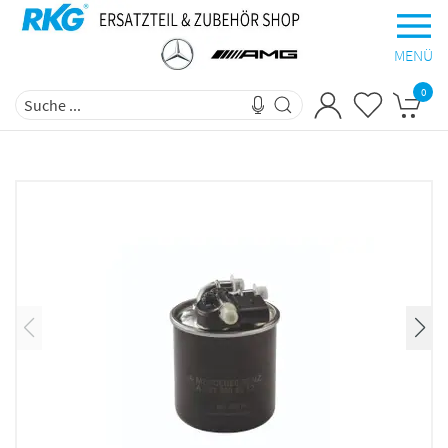
MENÜ
0