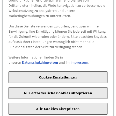
Grundfunktionen erforderlich, während Dienste von
Preis inkl.
19%
MwSt.
Drittanbietern helfen, die Websitenavigation zu verbessern, die
Abholbar an
diesen Standorten
Websitenutzung zu analysieren und unsere
Marketingbemühungen zu unterstützen.
-
+
Um diese Dienste verwenden zu dürfen, benötigen wir Ihre
Einwilligung. Ihre Einwilligung können Sie jederzeit mit Wirkung
ZUM WARENKORB HINZUFÜGEN
für die Zukunft widerrufen oder ändern. Bitte beachten Sie, dass
auf Basis Ihrer Einstellungen womöglich nicht mehr alle
Funktionalitäten der Seite zur Verfügung stehen.
Herstellerangaben:
Mercedes-Benz AG |
Mercedesstr. 120 |
70723 Stuttgart |
Tel: +49711170 |
E-Mail:
Weitere Informationen finden Sie in
dialog.mb@mercedes-benz.com
|
Webseite:
unseren
Datenschutzhinweisen
und im
Impressum
.
https://www.mercedes-benz.com
Cookie-Einstellungen
Sie sind sich nicht sicher, ob das Ersatzteil bei Ihrem Fahrzeug
passt?
Kein Problem.
Nur erforderliche Cookies akzeptieren
Senden Sie uns die komplette Fahrgestellnummer Ihres
Fahrzeugs,
Alle Cookies akzeptieren
wir prüfen für Sie, ob das Teil passt.