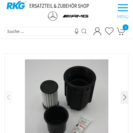
MENÜ
0