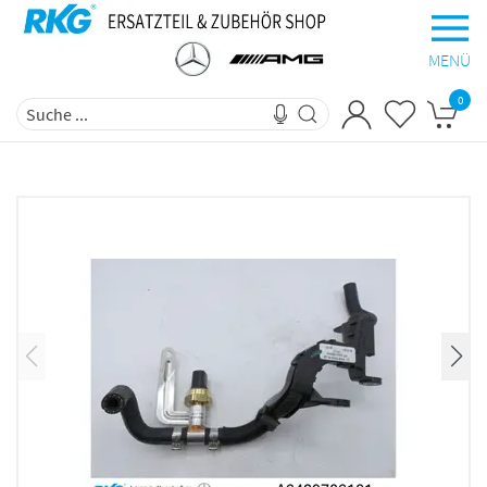
MENÜ
0