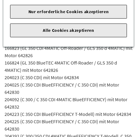
Fahrgestellnummerabhängig sein) für die Mercedes-Benz
Nur erforderliche Cookies akzeptieren
Modelle
164823 (GL 350 CDI 4MATIC) mit Motor 642822
Alle Cookies akzeptieren
166023 (ML/GLE 350 CDI/D 4MATIC) mit Motor 642826
166024 (ML/GLE 350 BLUETEC/D 4MATIC) mit Motor 642826
166823 (GL 350 CDI 4MATIC Off-Roader / GLS 350 d 4MATIC) mit
Motor 642826
166824 (GL 350 BlueTEC 4MATIC Off-Roader / GLS 350 d
4MATIC) mit Motor 642826
204023 (C 350 CDI) mit Motor 642834
204025 (C 350 CDI BlueEFFICIENCY / C 350 CDI) mit Motor
642830
204092 (C 300 / C 350 CDI 4MATIC BlueEFFICIENCY) mit Motor
642832
204223 (C 350 CDI BlueEFFICIENCY T-Modell) mit Motor 642834
204225 (C 350 CDI BlueEFFICIENCY / C 350 CDI) mit Motor
642830
204292 (C 300/350 CDI 4MATIC BlueEFFICIENCY T-Modell, C 350