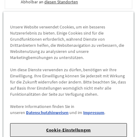
Abholbar an
diesen Standorten
-
+
Unsere Website verwendet Cookies, um ein besseres
Nutzererlebnis zu bieten. Einige Cookies sind für die
ZUM WARENKORB HINZUFÜGEN
Grundfunktionen erforderlich, während Dienste von
Drittanbietern helfen, die Websitenavigation zu verbessern, die
Herstellerangaben:
Mercedes-Benz AG |
Mercedesstr. 120 |
Websitenutzung zu analysieren und unsere
Marketingbemühungen zu unterstützen.
70723 Stuttgart |
Tel: +49711170 |
E-Mail:
dialog.mb@mercedes-benz.com
|
Webseite:
Um diese Dienste verwenden zu dürfen, benötigen wir Ihre
https://www.mercedes-benz.com
Einwilligung. Ihre Einwilligung können Sie jederzeit mit Wirkung
für die Zukunft widerrufen oder ändern. Bitte beachten Sie, dass
Sie sind sich nicht sicher, ob das Ersatzteil bei Ihrem Fahrzeug
auf Basis Ihrer Einstellungen womöglich nicht mehr alle
Funktionalitäten der Seite zur Verfügung stehen.
passt?
Kein Problem.
Weitere Informationen finden Sie in
Senden Sie uns die komplette Fahrgestellnummer Ihres
unseren
Datenschutzhinweisen
und im
Impressum
.
Fahrzeugs,
wir prüfen für Sie, ob das Teil passt.
Cookie-Einstellungen
Zum Beispiel passend (kann Ausstattung- oder