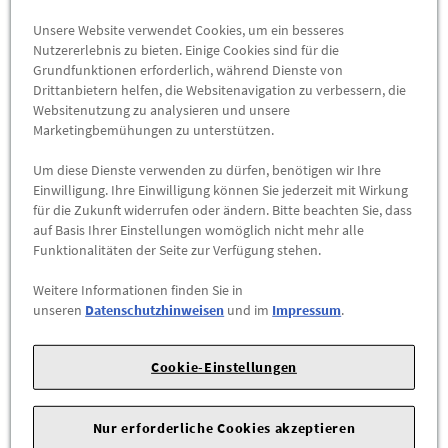
Abholbar an
diesen Standorten
Unsere Website verwendet Cookies, um ein besseres
Nutzererlebnis zu bieten. Einige Cookies sind für die
-
+
Grundfunktionen erforderlich, während Dienste von
Drittanbietern helfen, die Websitenavigation zu verbessern, die
Websitenutzung zu analysieren und unsere
ZUM WARENKORB HINZUFÜGEN
Marketingbemühungen zu unterstützen.
Herstellerangaben:
Mercedes-Benz AG |
Mercedesstr. 120 |
Um diese Dienste verwenden zu dürfen, benötigen wir Ihre
70723 Stuttgart |
Tel: +49711170 |
E-Mail:
Einwilligung. Ihre Einwilligung können Sie jederzeit mit Wirkung
für die Zukunft widerrufen oder ändern. Bitte beachten Sie, dass
dialog.mb@mercedes-benz.com
|
Webseite:
auf Basis Ihrer Einstellungen womöglich nicht mehr alle
https://www.mercedes-benz.com
Funktionalitäten der Seite zur Verfügung stehen.
Sie sind sich nicht sicher, ob das Ersatzteil bei Ihrem Fahrzeug
Weitere Informationen finden Sie in
passt?
unseren
Datenschutzhinweisen
und im
Impressum
.
Kein Problem.
Senden Sie uns die komplette Fahrgestellnummer Ihres
Cookie-Einstellungen
Fahrzeugs,
wir prüfen für Sie, ob das Teil passt.
Nur erforderliche Cookies akzeptieren
Zum Beispiel passend (kann Ausstattung- oder