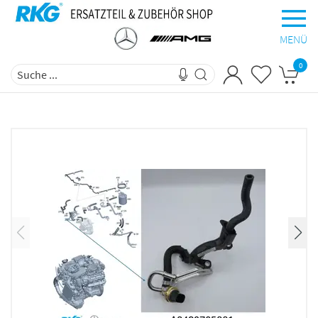
MENÜ
0