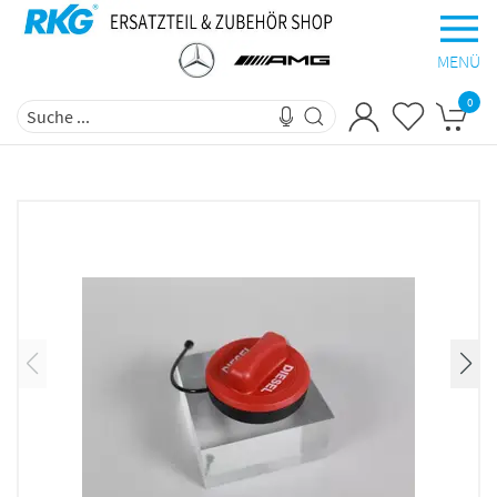
MENÜ
0