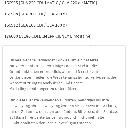
156905 (GLA 220 CDI 4MATIC / GLA 220 d 4MATIC)
156908 (GLA 200 CDI / GLA 200 d)
156912 (GLA 180 CDI / GLA 180 d)
176000 (A 180 CDI BlueEFFICIENCY Limousine)
176001 (A 200 CDI BlueEFFICIENCY Limousine)
176002 (A 200 CDI 4MATIC Limousine / A 200 d 4MATIC
Unsere Website verwendet Cookies, um ein besseres
Limousine)
Nutzererlebnis zu bieten. Einige Cookies sind für die
Grundfunktionen erforderlich, während Dienste von
176003 (A 220 CDI BlueEFFICIENCY Limousine / A 220 d
Drittanbietern helfen, die Websitenavigation zu verbessern, die
Limousine)
Websitenutzung zu analysieren und unsere
Marketingbemühungen zu unterstützen.
176005 (A 220 CDI 4MATIC Limousine / A 220 d 4MATIC
Um diese Dienste verwenden zu dürfen, benötigen wir Ihre
Limousine)
Einwilligung. Ihre Einwilligung können Sie jederzeit mit Wirkung
für die Zukunft widerrufen oder ändern. Bitte beachten Sie, dass
176007 (A 180 CDI Limousine)
auf Basis Ihrer Einstellungen womöglich nicht mehr alle
Funktionalitäten der Seite zur Verfügung stehen.
176008 (A 200 CDI Limousine / A 200 d Limousine)