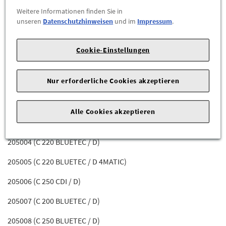
176011 (A 160 CDI Limousine / A 160 d Limousine)
Weitere Informationen finden Sie in
unseren
Datenschutzhinweisen
und im
Impressum
.
176012 (A 180 CDI DCT BlueEFFICIENCY Limousine / A 180 d
BlueEFFICIENCY Edition Limousine)
Cookie-Einstellungen
205000 (C 180 D)
Nur erforderliche Cookies akzeptieren
205001 (C 200 D)
205002 (C 220 CDI / D)
Alle Cookies akzeptieren
205003 (C 220 BLUETEC / D BE EDITION)
205004 (C 220 BLUETEC / D)
205005 (C 220 BLUETEC / D 4MATIC)
205006 (C 250 CDI / D)
205007 (C 200 BLUETEC / D)
205008 (C 250 BLUETEC / D)