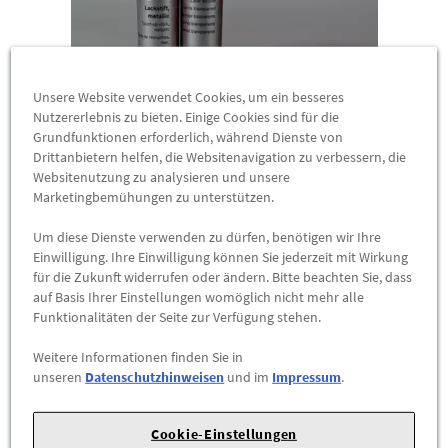
Unsere Website verwendet Cookies, um ein besseres
Nutzererlebnis zu bieten. Einige Cookies sind für die
Grundfunktionen erforderlich, während Dienste von
Drittanbietern helfen, die Websitenavigation zu verbessern, die
Original Mercedes-Benz Metallic Lackstift
Websitenutzung zu analysieren und unsere
STEPPENBRAUN 490
Marketingbemühungen zu unterstützen.
A00098623508490
Um diese Dienste verwenden zu dürfen, benötigen wir Ihre
Steinschläge, kleine Kratzer ausbessern?Mit Original
Einwilligung. Ihre Einwilligung können Sie jederzeit mit Wirkung
Mercedes-Benz Lackstiften kein Problem.Bitte beachten Sie,
für die Zukunft widerrufen oder ändern. Bitte beachten Sie, dass
dass es sich um ein Beispielbild handelt.Der Artikel wird in der
auf Basis Ihrer Einstellungen womöglich nicht mehr alle
Funktionalitäten der Seite zur Verfügung stehen.
von Ihnen bestellten Farbe geliefert.
29,77 €
*
Weitere Informationen finden Sie in
unseren
Datenschutzhinweisen
und im
Impressum
.
ZUM PRODUKT
Cookie-Einstellungen