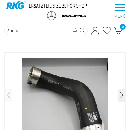
MENÜ
0