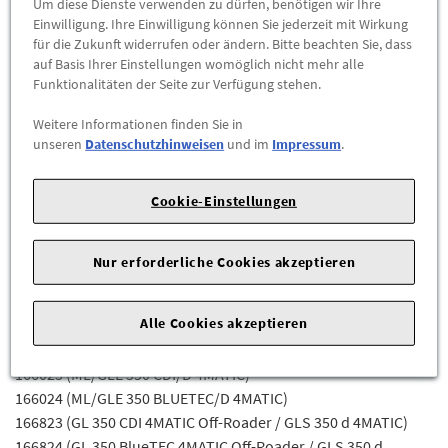
Um diese Dienste verwenden zu dürfen, benötigen wir Ihre
Abholbar an
diesen Standorten
Einwilligung. Ihre Einwilligung können Sie jederzeit mit Wirkung
für die Zukunft widerrufen oder ändern. Bitte beachten Sie, dass
-
+
auf Basis Ihrer Einstellungen womöglich nicht mehr alle
Funktionalitäten der Seite zur Verfügung stehen.
ZUM WARENKORB HINZUFÜGEN
Weitere Informationen finden Sie in
unseren
Datenschutzhinweisen
und im
Impressum
.
Herstellerangaben:
Mercedes-Benz AG |
Mercedesstr. 120 |
70723 Stuttgart |
Tel: +49711170 |
E-Mail:
Cookie-Einstellungen
dialog.mb@mercedes-benz.com
|
Webseite:
https://www.mercedes-benz.com
Nur erforderliche Cookies akzeptieren
Zum Beispiel passend (kann Ausstattung- oder
Fahrgestellnummerabhängig sein) für die Mercedes-Benz
Alle Cookies akzeptieren
Modelle
166023 (ML/GLE 350 CDI/D 4MATIC)
166024 (ML/GLE 350 BLUETEC/D 4MATIC)
166823 (GL 350 CDI 4MATIC Off-Roader / GLS 350 d 4MATIC)
166824 (GL 350 BlueTEC 4MATIC Off-Roader / GLS 350 d