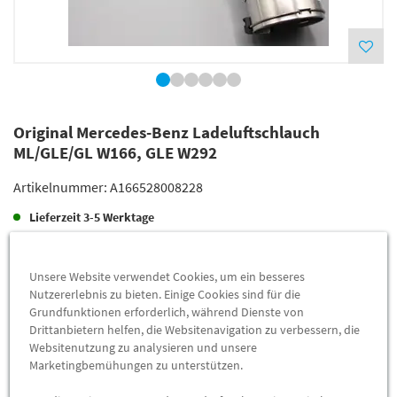
Original Mercedes-Benz Ladeluftschlauch
ML/GLE/GL W166, GLE W292
Artikelnummer:
A166528008228
Lieferzeit
3-5 Werktage
Lieferung
173,98 €
Unsere Website verwendet Cookies, um ein besseres
Preis inkl.
19%
MwSt.
Nutzererlebnis zu bieten. Einige Cookies sind für die
Versandkostenfrei
Grundfunktionen erforderlich, während Dienste von
Drittanbietern helfen, die Websitenavigation zu verbessern, die
Websitenutzung zu analysieren und unsere
Abholung
166,84 €
Marketingbemühungen zu unterstützen.
Preis inkl.
19%
MwSt.