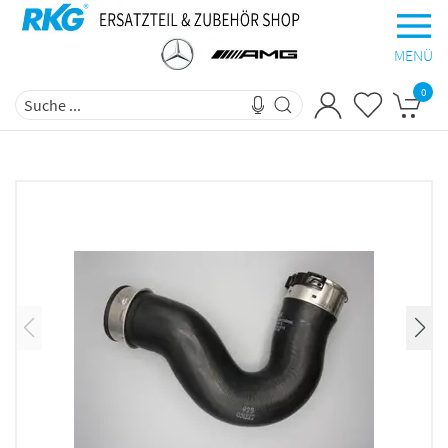
MENÜ
0