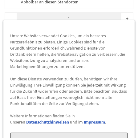
Abholbar an
diesen Standorten
-
+
ZUM WARENKORB HINZUFÜGEN
Unsere Website verwendet Cookies, um ein besseres
Nutzererlebnis zu bieten. Einige Cookies sind für die
Grundfunktionen erforderlich, während Dienste von
Herstellerangaben:
Mercedes-Benz AG |
Mercedesstr. 120 |
Drittanbietern helfen, die Websitenavigation zu verbessern, die
70723 Stuttgart |
Tel: +49711170 |
E-Mail:
Websitenutzung zu analysieren und unsere
dialog.mb@mercedes-benz.com
|
Webseite:
Marketingbemühungen zu unterstützen.
https://www.mercedes-benz.com
Um diese Dienste verwenden zu dürfen, benötigen wir Ihre
Einwilligung. Ihre Einwilligung können Sie jederzeit mit Wirkung
Sie sind sich nicht sicher, ob das Ersatzteil bei Ihrem Fahrzeug
für die Zukunft widerrufen oder ändern. Bitte beachten Sie, dass
passt?
auf Basis Ihrer Einstellungen womöglich nicht mehr alle
Kein Problem.
Funktionalitäten der Seite zur Verfügung stehen.
Senden Sie uns die komplette Fahrgestellnummer Ihres
Weitere Informationen finden Sie in
Fahrzeugs,
unseren
Datenschutzhinweisen
und im
Impressum
.
wir prüfen für Sie, ob das Teil passt.
Zum Beispiel passend (kann Ausstattung- oder