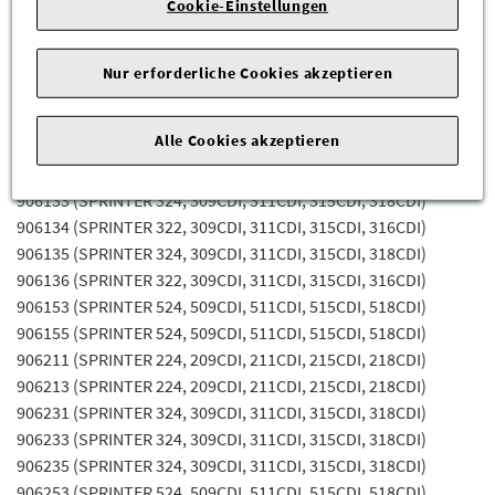
Cookie-Einstellungen
Fahrgestellnummer Abhängig sein) für die Mercedes-Benz
Modelle:
Nur erforderliche Cookies akzeptieren
906111 (SPRINTER 224, 209CDI, 211CDI, 215CDI, 218CDI)
906113 (SPRINTER 224, 209CDI, 211CDI, 215CDI, 218CDI)
Alle Cookies akzeptieren
906131 (SPRINTER 324, 309CDI, 311CDI, 315CDI, 318CDI)
906132 (SPRINTER 322, 309CDI, 311CDI, 315CDI, 316CDI)
906133 (SPRINTER 324, 309CDI, 311CDI, 315CDI, 318CDI)
906134 (SPRINTER 322, 309CDI, 311CDI, 315CDI, 316CDI)
906135 (SPRINTER 324, 309CDI, 311CDI, 315CDI, 318CDI)
906136 (SPRINTER 322, 309CDI, 311CDI, 315CDI, 316CDI)
906153 (SPRINTER 524, 509CDI, 511CDI, 515CDI, 518CDI)
906155 (SPRINTER 524, 509CDI, 511CDI, 515CDI, 518CDI)
906211 (SPRINTER 224, 209CDI, 211CDI, 215CDI, 218CDI)
906213 (SPRINTER 224, 209CDI, 211CDI, 215CDI, 218CDI)
906231 (SPRINTER 324, 309CDI, 311CDI, 315CDI, 318CDI)
906233 (SPRINTER 324, 309CDI, 311CDI, 315CDI, 318CDI)
906235 (SPRINTER 324, 309CDI, 311CDI, 315CDI, 318CDI)
906253 (SPRINTER 524, 509CDI, 511CDI, 515CDI, 518CDI)