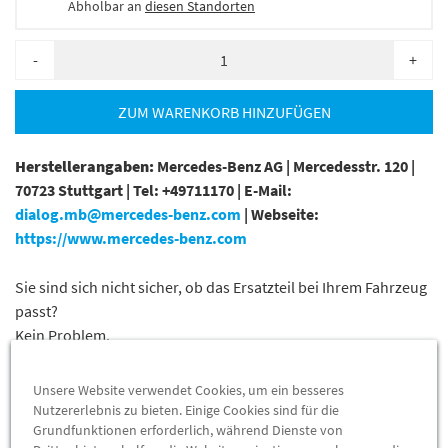
Abholbar an
diesen Standorten
-
+
ZUM WARENKORB HINZUFÜGEN
Herstellerangaben:
Mercedes-Benz AG |
Mercedesstr. 120 |
70723 Stuttgart |
Tel: +49711170 |
E-Mail:
dialog.mb@mercedes-benz.com
|
Webseite:
https://www.mercedes-benz.com
Sie sind sich nicht sicher, ob das Ersatzteil bei Ihrem Fahrzeug
passt?
Kein Problem.
Senden Sie uns die komplette Fahrgestellnummer Ihres
Fahrzeugs,
Unsere Website verwendet Cookies, um ein besseres
wir prüfen für Sie, ob das Teil passt.
Nutzererlebnis zu bieten. Einige Cookies sind für die
Grundfunktionen erforderlich, während Dienste von
Zum Beispiel passend (kann Ausstattung- oder