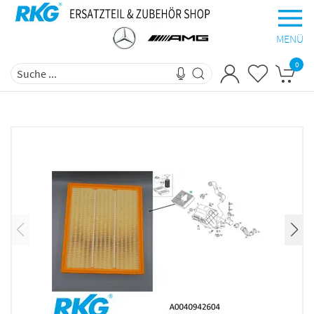
MENÜ
0