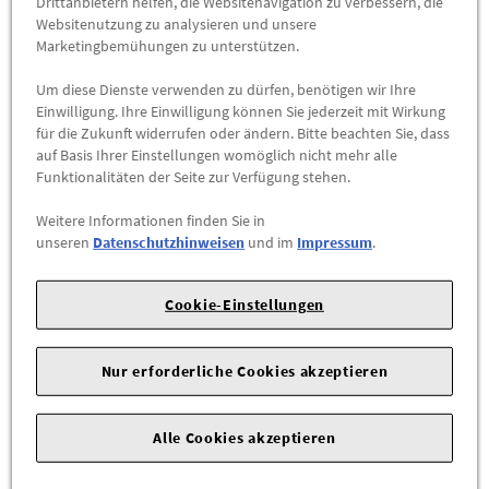
Drittanbietern helfen, die Websitenavigation zu verbessern, die
Fahrgestellnummer Abhängig sein) für die Mercedes-Benz
Websitenutzung zu analysieren und unsere
Marketingbemühungen zu unterstützen.
Modelle:
Um diese Dienste verwenden zu dürfen, benötigen wir Ihre
638094 (VITO 108 CDI, 110 CDI, 112 CDI, 113, 114 Bis Ident-Nr.:
Einwilligung. Ihre Einwilligung können Sie jederzeit mit Wirkung
246705)
für die Zukunft widerrufen oder ändern. Bitte beachten Sie, dass
638194 (VITO 108 CDI, 110 CDI, 112 CDI, 113, 114 Bis Ident-Nr.:
auf Basis Ihrer Einstellungen womöglich nicht mehr alle
246705)
Funktionalitäten der Seite zur Verfügung stehen.
638294 (V 200/220/280 CDI / V 200/230 Kombi Ab Ident-Nr.:
Weitere Informationen finden Sie in
246706)
unseren
Datenschutzhinweisen
und im
Impressum
.
901061 (SPRINTER 214)
901062 (SPRINTER 214)
901311 (SPRINTER 208 D)
Cookie-Einstellungen
901312 (SPRINTER 208 D)
901321 (SPRINTER 208 D)
Nur erforderliche Cookies akzeptieren
901361 (SPRINTER 208 D)
901362 (SPRINTER 208 D)
901371 (SPRINTER 208 D)
Alle Cookies akzeptieren
901421 (SPRINTER 210 D,212 D)
901461 (SPRINTER 210 D,212 D)