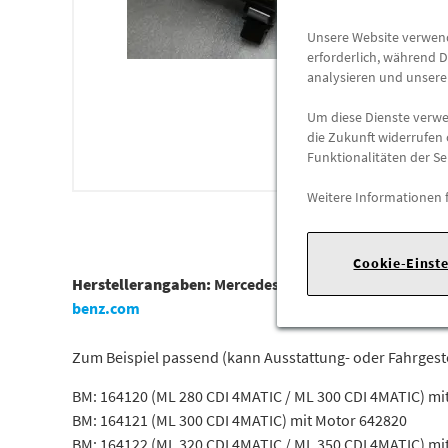
Unsere Website verwende
erforderlich, während D
analysieren und unser
Um diese Dienste verwen
die Zukunft widerrufen 
Funktionalitäten der Se
Weitere Informationen 
Cookie-Einst
Herstellerangaben:
Mercedes-Benz AG |
Mercedesstr. 1
benz.com
Zum Beispiel passend (kann Ausstattung- oder Fahrges
BM: 164120 (ML 280 CDI 4MATIC / ML 300 CDI 4MATIC) mi
BM: 164121 (ML 300 CDI 4MATIC) mit Motor 642820
BM: 164122 (ML 320 CDI 4MATIC / ML 350 CDI 4MATIC) mi