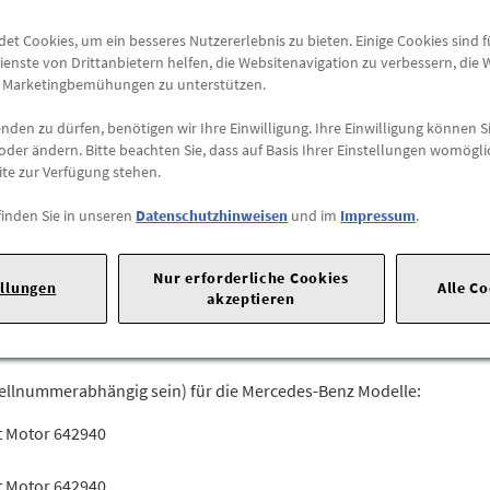
Lieferung
t Cookies, um ein besseres Nutzererlebnis zu bieten. Einige Cookies sind 
Preis inkl.
19%
MwSt.
ienste von Drittanbietern helfen, die Websitenavigation zu verbessern, die
Versandkostenfrei
e Marketingbemühungen zu unterstützen.
den zu dürfen, benötigen wir Ihre Einwilligung. Ihre Einwilligung können Si
Abholung
oder ändern. Bitte beachten Sie, dass auf Basis Ihrer Einstellungen womögli
Preis inkl.
19%
MwSt.
ite zur Verfügung stehen.
Abholbar an
diesen Stan
finden Sie in unseren
Datenschutzhinweisen
und im
Impressum
.
-
+
Nur erforderliche Cookies
ellungen
Alle C
akzeptieren
20 |
70723 Stuttgart |
Tel: +49711170 |
E-Mail:
dialog.mb@merced
tellnummerabhängig sein) für die Mercedes-Benz Modelle:
t Motor 642940
t Motor 642940