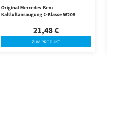
Original Mercedes-Benz
Origina
Kaltluftansaugung C-Klasse W205
mit Luf
Klasse
21,48 €
ZUM PRODUKT