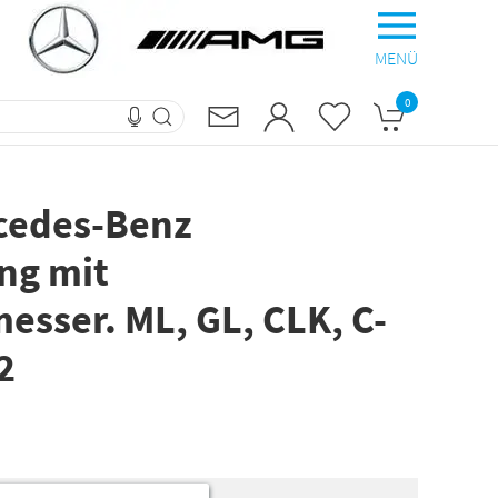
MENÜ
0
rcedes-Benz
ung mit
sser. ML, GL, CLK, C-
2