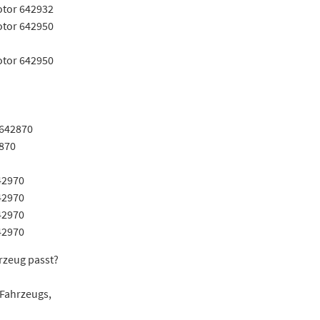
otor 642932
otor 642950
otor 642950
 642870
2870
42970
42970
42970
42970
hrzeug passt?
 Fahrzeugs,