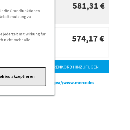
581,31 €
für die Grundfunktionen
 Websitenutzung zu
e jederzeit mit Wirkung für
574,17 €
ch nicht mehr alle
dorten
ZUM WARENKORB HINZUFÜGEN
ookies akzeptieren
es-benz.com
|
Webseite:
https://www.mercedes-