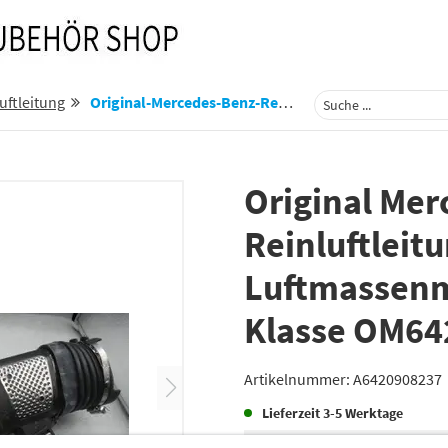
uftleitung
Original-Mercedes-Benz-Reinluftleitung-Mit-Luftmassenmesser-Ml-Gl-Clk-C-Klasse-Om642-A6420908237
Original Me
Reinluftleit
Luftmassenme
Klasse OM64
Artikelnummer:
A6420908237
Lieferzeit
3-5 Werktage