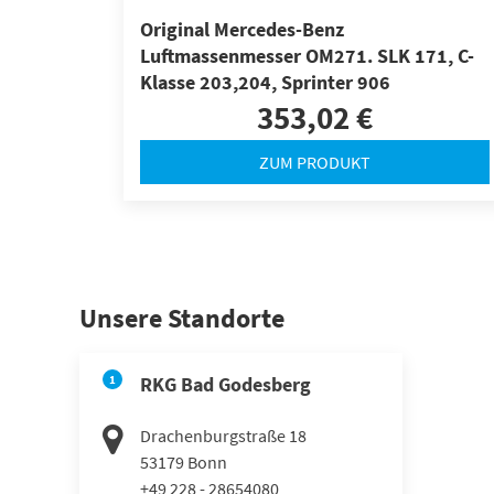
Original Mercedes-Benz
Luftmassenmesser OM271. SLK 171, C-
Klasse 203,204, Sprinter 906
353,02 €
ZUM PRODUKT
Unsere Standorte
1
RKG Bad Godesberg
Drachenburgstraße 18
53179
Bonn
+49 228 - 28654080