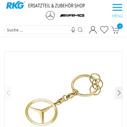
MENÜ
0