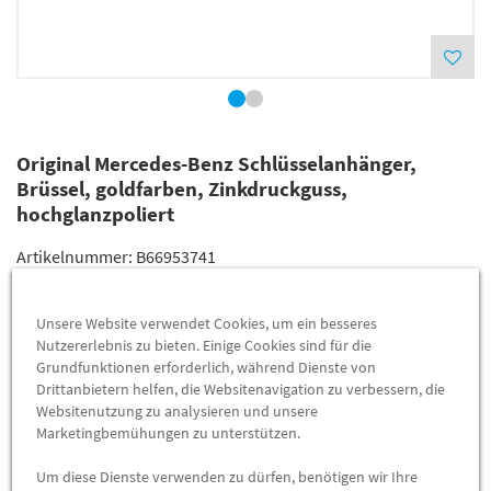
Original Mercedes-Benz Schlüsselanhänger,
Brüssel, goldfarben, Zinkdruckguss,
hochglanzpoliert
Artikelnummer:
B66953741
Lieferzeit
3-5 Werktage
Unsere Website verwendet Cookies, um ein besseres
Lieferung
18,04 €
Nutzererlebnis zu bieten. Einige Cookies sind für die
Grundfunktionen erforderlich, während Dienste von
Preis inkl.
19%
MwSt.
Drittanbietern helfen, die Websitenavigation zu verbessern, die
Versandkostenfrei
Websitenutzung zu analysieren und unsere
Marketingbemühungen zu unterstützen.
Abholung
10,90 €
Um diese Dienste verwenden zu dürfen, benötigen wir Ihre