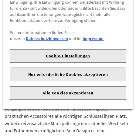
Preis inkl.
19%
MwSt.
Einwilligung. Ihre Einwilligung können Sie jederzeit mit Wirkung
für die Zukunft widerrufen oder ändern. Bitte beachten Sie, dass
Abholbar an
diesen Standorten
auf Basis Ihrer Einstellungen womöglich nicht mehr alle
Funktionalitäten der Seite zur Verfügung stehen.
-
+
Weitere Informationen finden Sie in
unseren
Datenschutzhinweisen
und im
Impressum
.
ZUM WARENKORB HINZUFÜGEN
Cookie-Einstellungen
Herstellerangaben:
Mercedes-Benz AG |
Mercedesstr. 120 |
70723 Stuttgart |
Tel: +49711170 |
E-Mail:
dialog.mb@mercedes-benz.com
|
Webseite:
Nur erforderliche Cookies akzeptieren
https://www.mercedes-benz.com
Alle Cookies akzeptieren
Mit dem Schlüsselanhänger Brüssel, aus hochglanzpoliertem
Zinkdruckguss, gehört die Schlüsselsuche ein für alle Mal der
Vergangenheit an. So finden am Flachspaltring des
praktischen Accessoires alle wichtigen Schlüssel ihren Platz,
wobei drei zusätzliche Minispaltringe ein schnelles Wechseln
und Entnehmen ermöglichen. Sein Design ist eine