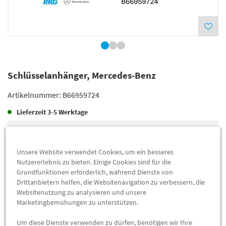
Schlüsselanhänger, Mercedes-Benz
Artikelnummer:
B66959724
Lieferzeit
3-5 Werktage
Lieferung
62,14 €
Preis inkl.
19%
MwSt.
Unsere Website verwendet Cookies, um ein besseres
Versandkostenfrei
Nutzererlebnis zu bieten. Einige Cookies sind für die
Grundfunktionen erforderlich, während Dienste von
Drittanbietern helfen, die Websitenavigation zu verbessern, die
Abholung
55,00 €
Websitenutzung zu analysieren und unsere
Marketingbemühungen zu unterstützen.
Preis inkl.
19%
MwSt.
Abholbar an
diesen Standorten
Um diese Dienste verwenden zu dürfen, benötigen wir Ihre