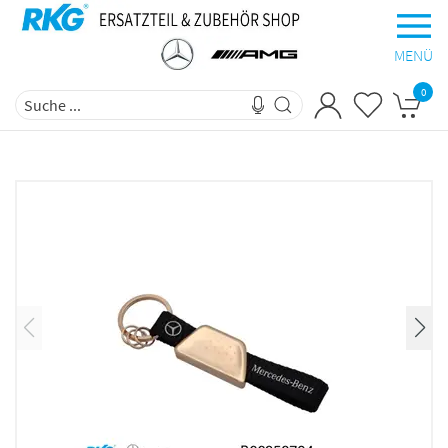
MENÜ
0