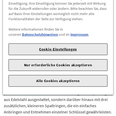
Einwilligung. Ihre Einwilligung können Sie jederzeit mit Wirkung
für die Zukunft widerrufen oder ändern. Bitte beachten Sie, dass
-
+
auf Basis Ihrer Einstellungen womöglich nicht mehr alle
Funktionalitäten der Seite zur Verfügung stehen.
ZUM WARENKORB HINZUFÜGEN
Weitere Informationen finden Sie in
unseren
Datenschutzhinweisen
und im
Impressum
.
Herstellerangaben:
Mercedes-Benz AG |
Mercedesstr. 120 |
70723 Stuttgart |
Tel: +49711170 |
E-Mail:
Cookie-Einstellungen
dialog.mb@mercedes-benz.com
|
Webseite:
https://www.mercedes-benz.com
Nur erforderliche Cookies akzeptieren
Schluss mit der Suche nach Schlüsseln! Der
Schlüsselanhänger mit schwarzer Textilschlaufe und
dynamisch geformtem, roségoldfarbenem Metallteil, mit
Alle Cookies akzeptieren
Mercedes-Benz Pattern, sorgt für Ordnung. Dazu ist das
praktische Accessoire nicht nur mit einem großen Spaltring
aus Edelstahl ausgestattet, sondern darüber hinaus mit drei
zusätzlichen, kleineren Spaltringen, die ein einfaches
Anbringen und Entnehmen einzelner Schlüssel gewährleisten.