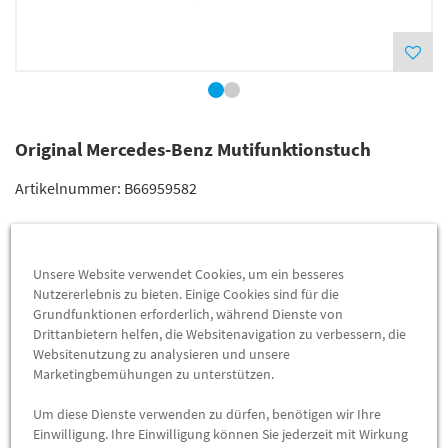
Original Mercedes-Benz Mutifunktionstuch
Artikelnummer:
B66959582
Lieferung
20,89 €
Unsere Website verwendet Cookies, um ein besseres
Preis inkl.
19%
MwSt.
Nutzererlebnis zu bieten. Einige Cookies sind für die
Versandkostenfrei
Grundfunktionen erforderlich, während Dienste von
Drittanbietern helfen, die Websitenavigation zu verbessern, die
Websitenutzung zu analysieren und unsere
Abholung
13,75 €
Marketingbemühungen zu unterstützen.
Preis inkl.
19%
MwSt.
Um diese Dienste verwenden zu dürfen, benötigen wir Ihre
Abholbar an
diesen Standorten
Einwilligung. Ihre Einwilligung können Sie jederzeit mit Wirkung