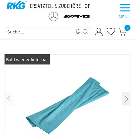
MENÜ
0
Bald wieder lieferbar