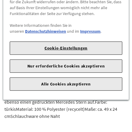
für die Zukunft widerrufen oder ändern. Bitte beachten Sie, dass
-
+
auf Basis Ihrer Einstellungen womöglich nicht mehr alle
Funktionalitäten der Seite zur Verfügung stehen.
ZUM WARENKORB HINZUFÜGEN
Weitere Informationen finden Sie in
unseren
Datenschutzhinweisen
und im
Impressum
.
Herstellerangaben:
Mercedes-Benz AG |
Mercedesstr. 120 |
70723 Stuttgart |
Tel: +49711170 |
E-Mail:
Cookie-Einstellungen
dialog.mb@mercedes-benz.com
|
Webseite:
https://www.mercedes-benz.com
Nur erforderliche Cookies akzeptieren
Der unverzichtbare Begleiter, der in keiner Sporttasche fehlen
sollte: Das Multifunktionstuch ist aus recyceltem Polyester
Alle Cookies akzeptieren
gefertigt und als Schlauchware ohne Naht designt. Es ist im
Verlauf mit einem tonalen Star Pattern bedruckt und weist
ebenso einen gedruckten Mercedes Stern auf.Farbe:
türkisMaterial: 100 % Polyester (recycelt)Maße: ca. 49 x 24
cmSchlauchware ohne Naht