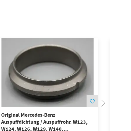
Original Mercedes-Benz
Origina
Auspuffdichtung / Auspuffrohr. W123,
Katalys
W124, W126, W129, W140….