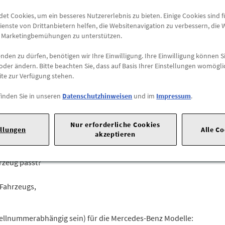
Versandkostenfrei
t Cookies, um ein besseres Nutzererlebnis zu bieten. Einige Cookies sind 
ienste von Drittanbietern helfen, die Websitenavigation zu verbessern, die
e Marketingbemühungen zu unterstützen.
Abholung
Preis inkl.
19%
MwSt.
den zu dürfen, benötigen wir Ihre Einwilligung. Ihre Einwilligung können Si
Abholbar an
diesen Stan
oder ändern. Bitte beachten Sie, dass auf Basis Ihrer Einstellungen womögli
ite zur Verfügung stehen.
-
+
finden Sie in unseren
Datenschutzhinweisen
und im
Impressum
.
Nur erforderliche Cookies
20 |
70723 Stuttgart |
Tel: +49711170 |
E-Mail:
dialog.mb@merced
ellungen
Alle C
akzeptieren
hrzeug passt?
 Fahrzeugs,
tellnummerabhängig sein) für die Mercedes-Benz Modelle: