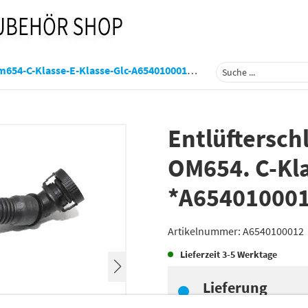
-Klasse-E-Klasse-Glc-A6540100012-A6540100012
Entlüftersch
OM654. C-Kla
*A65401000
Artikelnummer:
A6540100012
Lieferzeit
3-5 Werktage
Lieferung
Preis inkl.
19%
MwSt.