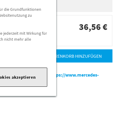
für die Grundfunktionen
 Websitenutzung zu
36,56 €
e jederzeit mit Wirkung für
dorten
ch nicht mehr alle
ZUM WARENKORB HINZUFÜGEN
es-benz.com
|
Webseite:
https://www.mercedes-
ookies akzeptieren