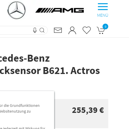
MENÜ
0
rcedes-Benz
cksensor B621. Actros
für die Grundfunktionen
255,39 €
 Websitenutzung zu
e jederzeit mit Wirkung für