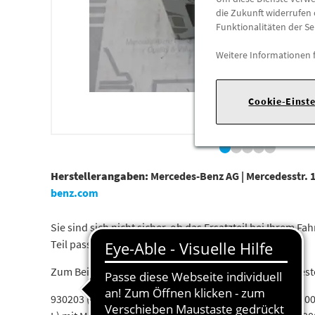
die Zukunft widerrufen 
Funktionalitäten der Se
Weitere Informationen 
Cookie-Einst
Herstellerangaben:
Mercedes-Benz AG |
Mercedesstr. 1
benz.com
Sie sind sich nicht sicher, ob das Ersatzteil bei Ihrem
Teil passt.
Zum Beispiel passend (kann Ausstattung- oder Fahrges
930203 (ACTROS 2532 L - 2560 L) mit Motor 473900963004