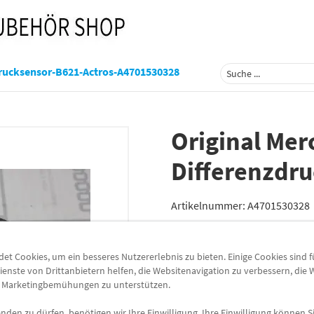
drucksensor-B621-Actros-A4701530328
Original Me
Differenzdru
Artikelnummer:
A4701530328
Lieferzeit
3-5 Werktage
t Cookies, um ein besseres Nutzererlebnis zu bieten. Einige Cookies sind 
Lieferung
ienste von Drittanbietern helfen, die Websitenavigation zu verbessern, die
Preis inkl.
19%
MwSt.
e Marketingbemühungen zu unterstützen.
Versandkostenfrei
den zu dürfen, benötigen wir Ihre Einwilligung. Ihre Einwilligung können Si