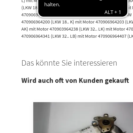
L) mit Motor 470906963024 (LKW 26.. L) mit Motor 4709
(LKW 18.. LS) mit Motor 470906963423 (LKW 25.. LS) mit
470906964030 (LKW 32..) mit Motor 470906964038 (LKW )
470906964200 (LKW 18.. K) mit Motor 470906964203 (LKW
AK) mit Motor 470903964238 (LKW 32.. LK) mit Motor 47
470906964341 (LKW 32.. LB) mit Motor 470906964407 (LK
Das könnte Sie interessieren
Wird auch oft von Kunden gekauft