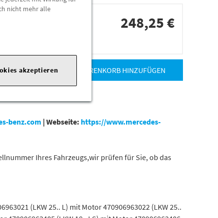
ch nicht mehr alle
248,25 €
dorten
ZUM WARENKORB HINZUFÜGEN
ookies akzeptieren
es-benz.com
|
Webseite:
https://www.mercedes-
tellnummer Ihres Fahrzeugs,wir prüfen für Sie, ob das
06963021 (LKW 25.. L) mit Motor 470906963022 (LKW 25..