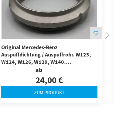
Original Mercedes-Benz
Origina
Auspuffdichtung / Auspuffrohr. W123,
Katalys
W124, W126, W129, W140….
ab
24,00 €
ZUM PRODUKT