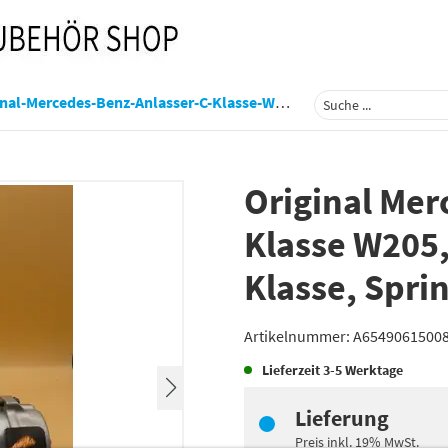
ercedes-Benz-Anlasser-C-Klasse-W205-E-Klasse-W213-V-Klasse-Sprinter-W907-A654906150080
Original Mer
Klasse W205,
Klasse, Spri
Artikelnummer:
A6549061500
Lieferzeit
3-5 Werktage
Lieferung
Preis inkl.
19%
MwSt.