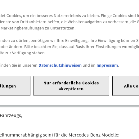
Versandkostenfrei
t Cookies, um ein besseres Nutzererlebnis zu bieten. Einige Cookies sind 
ienste von Drittanbietern helfen, die Websitenavigation zu verbessern, die
Abholung
e Marketingbemühungen zu unterstützen.
Preis inkl.
19%
MwSt.
den zu dürfen, benötigen wir Ihre Einwilligung. Ihre Einwilligung können Si
Abholbar an
diesen Stan
oder ändern. Bitte beachten Sie, dass auf Basis Ihrer Einstellungen womögli
ite zur Verfügung stehen.
-
+
finden Sie in unseren
Datenschutzhinweisen
und im
Impressum
.
20 |
70723 Stuttgart |
Tel: +49711170 |
E-Mail:
dialog.mb@merced
Nur erforderliche Cookies
ellungen
Alle C
akzeptieren
hrzeug passt?
 Fahrzeugs,
tellnummerabhängig sein) für die Mercedes-Benz Modelle: