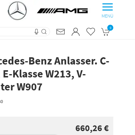
MENÜ
0
cedes-Benz Anlasser. C-
 E-Klasse W213, V-
nter W907
80
660,26 €