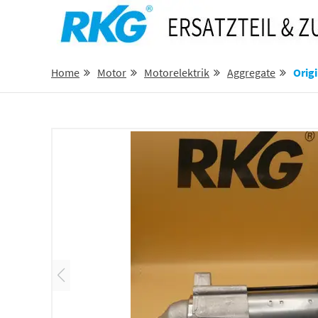
Home
Motor
Motorelektrik
Aggregate
Original-M