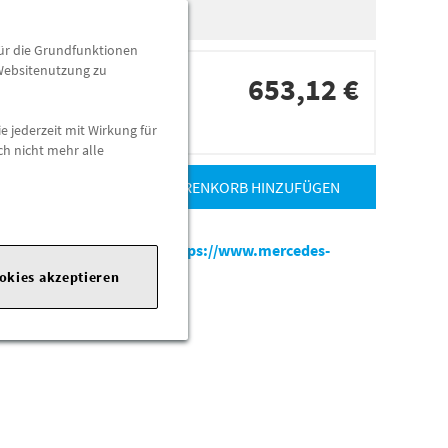
für die Grundfunktionen
 Websitenutzung zu
653,12 €
e jederzeit mit Wirkung für
dorten
ch nicht mehr alle
ZUM WARENKORB HINZUFÜGEN
es-benz.com
|
Webseite:
https://www.mercedes-
ookies akzeptieren