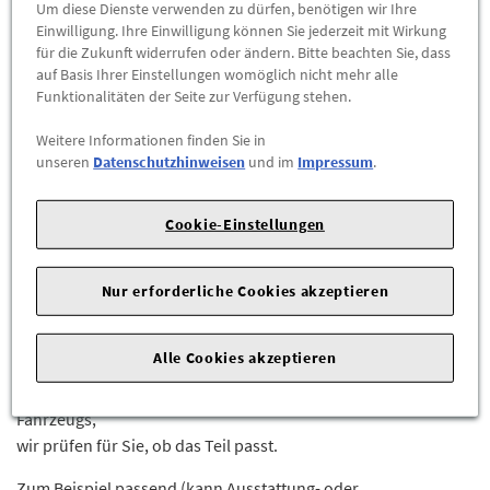
Abholbar an
diesen Standorten
Um diese Dienste verwenden zu dürfen, benötigen wir Ihre
Einwilligung. Ihre Einwilligung können Sie jederzeit mit Wirkung
für die Zukunft widerrufen oder ändern. Bitte beachten Sie, dass
-
+
auf Basis Ihrer Einstellungen womöglich nicht mehr alle
Funktionalitäten der Seite zur Verfügung stehen.
ZUM WARENKORB HINZUFÜGEN
Weitere Informationen finden Sie in
unseren
Datenschutzhinweisen
und im
Impressum
.
Herstellerangaben:
Mercedes-Benz AG |
Mercedesstr. 120 |
70723 Stuttgart |
Tel: +49711170 |
E-Mail:
Cookie-Einstellungen
dialog.mb@mercedes-benz.com
|
Webseite:
https://www.mercedes-benz.com
Nur erforderliche Cookies akzeptieren
Sie sind sich nicht sicher, ob das Ersatzteil bei Ihrem Fahrzeug
passt?
Alle Cookies akzeptieren
Kein Problem.
Senden Sie uns die komplette Fahrgestellnummer Ihres
Fahrzeugs,
wir prüfen für Sie, ob das Teil passt.
Zum Beispiel passend (kann Ausstattung- oder