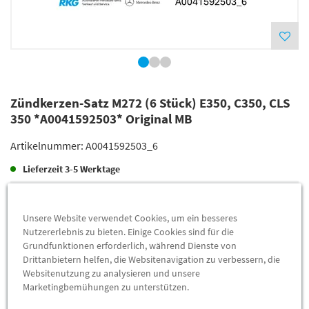
Zündkerzen-Satz M272 (6 Stück) E350, C350, CLS
350 *A0041592503* Original MB
Artikelnummer:
A0041592503_6
Lieferzeit
3-5 Werktage
Lieferung
123,50 €
Unsere Website verwendet Cookies, um ein besseres
Preis inkl.
19%
MwSt.
Nutzererlebnis zu bieten. Einige Cookies sind für die
Versandkostenfrei
Grundfunktionen erforderlich, während Dienste von
Drittanbietern helfen, die Websitenavigation zu verbessern, die
Websitenutzung zu analysieren und unsere
Abholung
116,36 €
Marketingbemühungen zu unterstützen.
Preis inkl.
19%
MwSt.