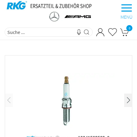
MENÜ
0