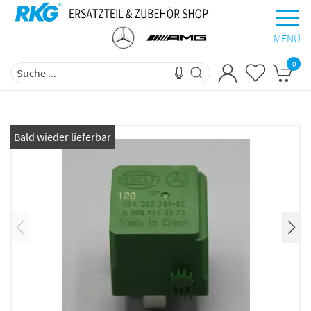
MENÜ
0
Bald wieder lieferbar