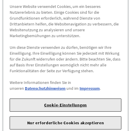
Unsere Website verwendet Cookies, um ein besseres
190380 (Mercedes-AMG GT C Coupé)
Nutzererlebnis zu bieten. Einige Cookies sind für die
Grundfunktionen erforderlich, während Dienste von
190381 (MERCEDES-AMG GT BLACK SERIES)
Drittanbietern helfen, die Websitenavigation zu verbessern, die
Websitenutzung zu analysieren und unsere
190382 (MERCEDES-AMG GT)
Marketingbemühungen zu unterstützen.
190477 (MERCEDES-AMG GT ROADSTER)
Um diese Dienste verwenden zu dürfen, benötigen wir Ihre
Einwilligung. Ihre Einwilligung können Sie jederzeit mit Wirkung
190478 (MERCEDES-AMG GT S ROADSTER)
für die Zukunft widerrufen oder ändern. Bitte beachten Sie, dass
auf Basis Ihrer Einstellungen womöglich nicht mehr alle
190479 (MERCEDES-AMG GT R ROADSTER)
Funktionalitäten der Seite zur Verfügung stehen.
190480 (MERCEDES-AMG GT C ROADSTER)
Weitere Informationen finden Sie in
190482 (MERCEDES-AMG GT ROADSTER)
unseren
Datenschutzhinweisen
und im
Impressum
.
204000 (C 180 CDI BlueEFFICIENCY)
Cookie-Einstellungen
204001 (C 200 CDI)
204002 (C 220 CDI)
Nur erforderliche Cookies akzeptieren