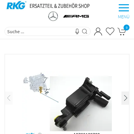
MENÜ
0