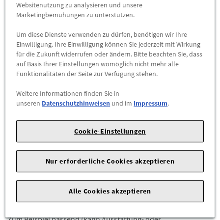
Abholbar an
diesen Standorten
Websitenutzung zu analysieren und unsere
Marketingbemühungen zu unterstützen.
-
+
Um diese Dienste verwenden zu dürfen, benötigen wir Ihre
Einwilligung. Ihre Einwilligung können Sie jederzeit mit Wirkung
für die Zukunft widerrufen oder ändern. Bitte beachten Sie, dass
ZUM WARENKORB HINZUFÜGEN
auf Basis Ihrer Einstellungen womöglich nicht mehr alle
Funktionalitäten der Seite zur Verfügung stehen.
Herstellerangaben:
Mercedes-Benz AG |
Mercedesstr. 120 |
70723 Stuttgart |
Tel: +49711170 |
E-Mail:
Weitere Informationen finden Sie in
unseren
Datenschutzhinweisen
und im
Impressum
.
dialog.mb@mercedes-benz.com
|
Webseite:
https://www.mercedes-benz.com
Cookie-Einstellungen
Sie sind sich nicht sicher, ob das Ersatzteil bei Ihrem Fahrzeug
passt?
Nur erforderliche Cookies akzeptieren
Kein Problem.
Senden Sie uns die komplette Fahrgestellnummer Ihres
Fahrzeugs,
Alle Cookies akzeptieren
wir prüfen für Sie, ob das Teil passt.
Zum Beispiel passend (kann Ausstattung- oder