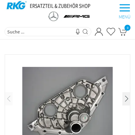
MENÜ
0