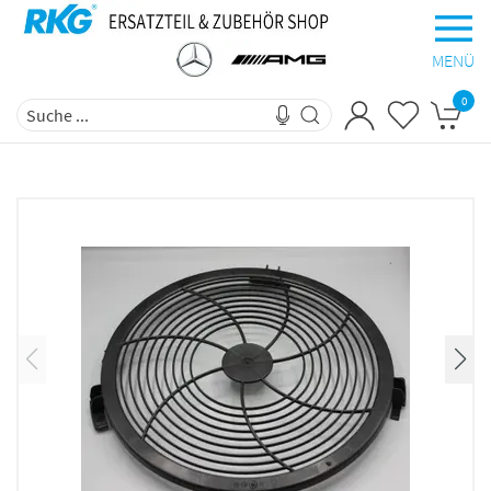
MENÜ
0