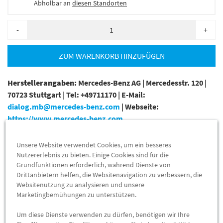
Abholbar an
diesen Standorten
-
+
ZUM WARENKORB HINZUFÜGEN
Herstellerangaben:
Mercedes-Benz AG |
Mercedesstr. 120 |
70723 Stuttgart |
Tel: +49711170 |
E-Mail:
dialog.mb@mercedes-benz.com
|
Webseite:
https://www.mercedes-benz.com
Zum Beispiel passend (kann Ausstattung- oder
Unsere Website verwendet Cookies, um ein besseres
Fahrgestellnummerabhängig sein) für die Mercedes-Benz
Nutzererlebnis zu bieten. Einige Cookies sind für die
Grundfunktionen erforderlich, während Dienste von
Modelle
Drittanbietern helfen, die Websitenavigation zu verbessern, die
Websitenutzung zu analysieren und unsere
906111 (SPRINTER 224, 209CDI, 211CDI, 215CDI, 218CDI)
Marketingbemühungen zu unterstützen.
906113 (SPRINTER 224, 209CDI, 211CDI, 215CDI, 218CDI)
Um diese Dienste verwenden zu dürfen, benötigen wir Ihre