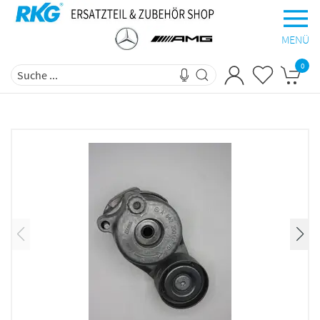
MENÜ
0