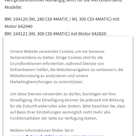
Modelle:
BM: 164120 (ML 280 CDI 4MATIC / ML 300 CDI 4MATIC) mit
Motor 642940
BM: 164121 (ML 300 CDI 4MATIC) mit Motor 642820
BM: 164122 (ML 320 CDI 4MATIC / ML 350 CDI 4MATIC) mit
Motor 642940
Unsere Website verwendet Cookies, um ein besseres
BM: 164124 (ML 350 BlueTEC 4MATIC) mit Motor 642820
Nutzererlebnis zu bieten. Einige Cookies sind für die
BM: 164125 (ML 320 CDI 4MATIC / ML 350 CDI 4MATIC) mit
Grundfunktionen erforderlich, während Dienste von
Drittanbietern helfen, die Websitenavigation zu verbessern, die
Motor 642820
Websitenutzung zu analysieren und unsere
BM: 164822 (GL 320/350 CDI 4MATIC) mit Motor 642940
Marketingbemühungen zu unterstützen.
BM: 164823 (GL 350 CDI 4MATIC) mit Motor 642822
BM: 164824 (GL 350 BlueTEC 4MATIC) mit Motor 642820
Um diese Dienste verwenden zu dürfen, benötigen wir Ihre
BM: 164825 (GL 320/350 BlueTEC 4MATIC) mit Motor 642820
Einwilligung. Ihre Einwilligung können Sie jederzeit mit Wirkung
für die Zukunft widerrufen oder ändern. Bitte beachten Sie, dass
BM: 166023 (ML/GLE 350 CDI/D 4MATIC) mit Motor 642826
auf Basis Ihrer Einstellungen womöglich nicht mehr alle
BM: 166024 (ML/GLE 350 BLUETEC/D 4MATIC) mit Motor
Funktionalitäten der Seite zur Verfügung stehen.
642826
BM: 166823 (GL 350 CDI 4MATIC Off-Roader / GLS 350 d
Weitere Informationen finden Sie in
4MATIC) mit Motor 642826