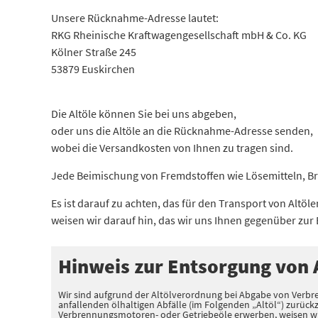
Unsere Rücknahme-Adresse lautet:
RKG Rheinische Kraftwagengesellschaft mbH & Co. KG
Kölner Straße 245
53879 Euskirchen
Die Altöle können Sie bei uns abgeben,
oder uns die Altöle an die Rücknahme-Adresse senden,
wobei die Versandkosten von Ihnen zu tragen sind.
Jede Beimischung von Fremdstoffen wie Lösemitteln, Bre
Es ist darauf zu achten, das für den Transport von Alt
weisen wir darauf hin, das wir uns Ihnen gegenüber zur
Hinweis zur Entsorgung von A
Wir sind aufgrund der Altölverordnung bei Abgabe von Verbre
anfallenden ölhaltigen Abfälle (im Folgenden „Altöl“) zurück
Verbrennungsmotoren- oder Getriebeöle erwerben, weisen wir 