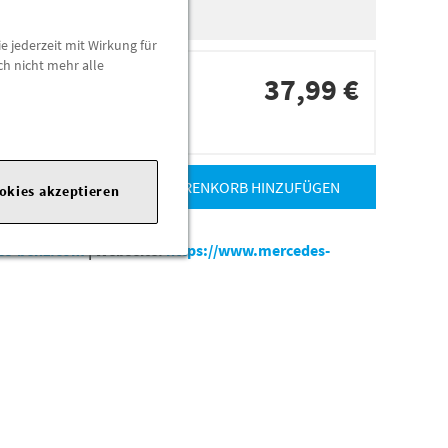
e jederzeit mit Wirkung für
ch nicht mehr alle
37,99 €
dorten
ZUM WARENKORB HINZUFÜGEN
ookies akzeptieren
es-benz.com
|
Webseite:
https://www.mercedes-