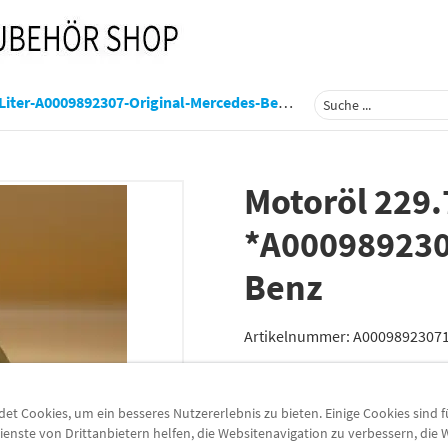
A0009892307-Original-Mercedes-Benz-A000989230711fbad
Motoröl 229.7
*A000989230
Benz
Artikelnummer:
A0009892307
Lieferzeit
3-5 Werktage
t Cookies, um ein besseres Nutzererlebnis zu bieten. Einige Cookies sind 
Lieferung
ienste von Drittanbietern helfen, die Websitenavigation zu verbessern, die
Preis inkl.
19%
MwSt.