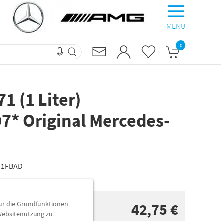
MENÜ
0
1 (1 Liter)
7* Original Mercedes-
11FBAD
für die Grundfunktionen
42,75 €
 Websitenutzung zu