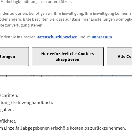
e Marketingbemühungen zu unterstützen.
Versandkostenfrei
den zu dürfen, benötigen wir Ihre Einwilligung. Ihre Einwilligung können Si
oder ändern. Bitte beachten Sie, dass auf Basis Ihrer Einstellungen womögli
Abholung
ite zur Verfügung stehen.
Preis inkl.
19%
MwSt.
finden Sie in unseren
Datenschutzhinweisen
und im
Impressum
.
Abholbar an
diesen Stan
Nur erforderliche Cookies
-
+
ellungen
Alle C
akzeptieren
20 |
70723 Stuttgart |
Tel: +49711170 |
E-Mail:
dialog.mb@merced
schriften.
leitung / Fahrzeughandbuch.
igaben.
flichtet,
r im Einzelfall abgegebenen Frischöle kostenlos zurückzunehmen.