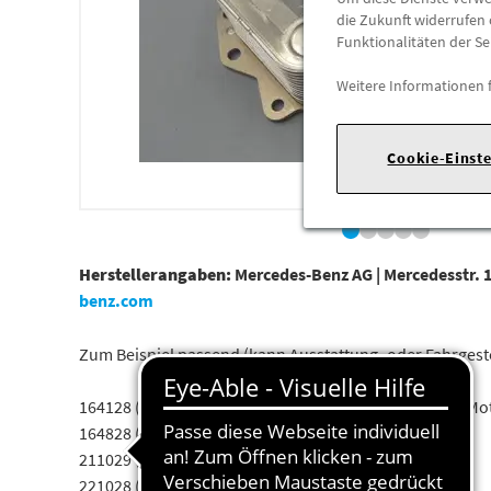
die Zukunft widerrufen 
Funktionalitäten der Se
Weitere Informationen 
Cookie-Einst
Herstellerangaben:
Mercedes-Benz AG |
Mercedesstr. 1
benz.com
Zum Beispiel passend (kann Ausstattung- oder Fahrges
164128 (ML 420 CDI 4MATIC / ML 450 CDI 4MATIC) mit Mo
164828 (GL 420/450 CDI 4MATIC) mit Motor 629912
211029 (E 420 CDI) mit Motor 629910
221028 (S 420/450 CDI) mit Motor 629911