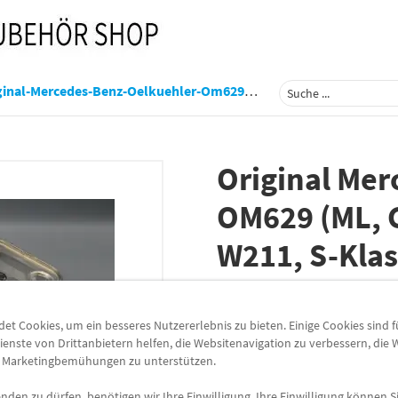
-Mercedes-Benz-Oelkuehler-Om629-Ml-Gl-W164-E-Klasse-W211-S-Klasse-W221-A6291800265
Original Mer
OM629 (ML, 
W211, S-Kla
Artikelnummer:
A6291800265
t Cookies, um ein besseres Nutzererlebnis zu bieten. Einige Cookies sind 
Lieferzeit
3-5 Werktage
ienste von Drittanbietern helfen, die Websitenavigation zu verbessern, die
e Marketingbemühungen zu unterstützen.
Lieferung
Preis inkl.
19%
MwSt.
den zu dürfen, benötigen wir Ihre Einwilligung. Ihre Einwilligung können Si