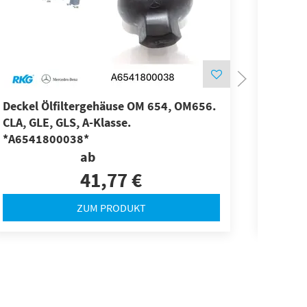
Deckel Ölfiltergehäuse OM 654, OM656.
Origin
CLA, GLE, GLS, A-Klasse.
Ölfilt
*A6541800038*
Vaneo
ab
41,77 €
ZUM PRODUKT