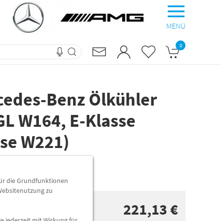
MENÜ
0
cedes-Benz Ölkühler
GL W164, E-Klasse
sse W221)
für die Grundfunktionen
 Websitenutzung zu
221,13 €
e jederzeit mit Wirkung für