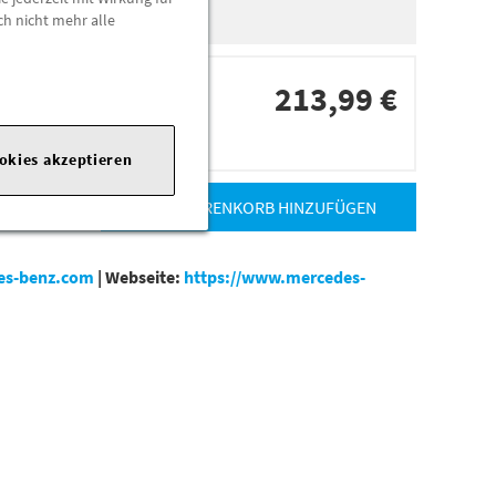
ch nicht mehr alle
213,99 €
dorten
ookies akzeptieren
ZUM WARENKORB HINZUFÜGEN
es-benz.com
|
Webseite:
https://www.mercedes-