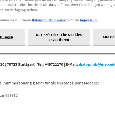
oder ändern. Bitte beachten Sie, dass auf Basis Ihrer Einstellungen womögli
Versandkostenfrei
ite zur Verfügung stehen.
finden Sie in unseren
Datenschutzhinweisen
und im
Impressum
.
Abholung
Preis inkl.
19%
MwSt.
Abholbar an
diesen Stan
Nur erforderliche Cookies
ellungen
Alle C
akzeptieren
-
+
20 |
70723 Stuttgart |
Tel: +49711170 |
E-Mail:
dialog.mb@merced
tellnummerabhängig sein) für die Mercedes-Benz Modelle:
tor 629912