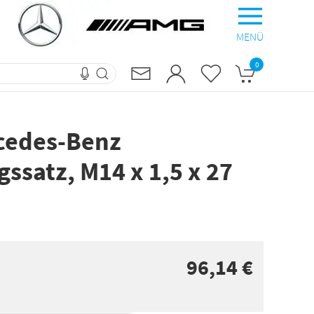
MENÜ
0
rcedes-Benz
ssatz, M14 x 1,5 x 27
96,14 €