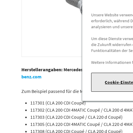
Unsere Website verwende
erforderlich, während D
analysieren und unser
Um diese Dienste verwen
die Zukunft widerrufen 
Funktionalitäten der Se
Weitere Informationen 
Herstellerangaben:
Mercedes-Benz AG |
Mercedesstr. 1
benz.com
Cookie-Einst
Zum Beispiel passend für die Mercedes-Benz Modelle
117301 (CLA 200 CDI Coupé)
117302 (CLA 200 CDI 4MATIC Coupé / CLA 200 d 4MA
117303 (CLA 220 CDI Coupé / CLA 220 d Coupé)
117305 (CLA 220 CDI 4MATIC Coupé / CLA 220 d 4MA
117308 (CLA 200 CDI Coupé / CLA 200 d Coupé)