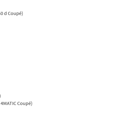
50 d Coupé)
)
d 4MATIC Coupé)