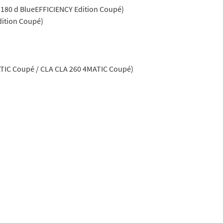
 180 d BlueEFFICIENCY Edition Coupé)
dition Coupé)
ATIC Coupé / CLA CLA 260 4MATIC Coupé)