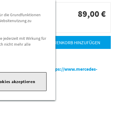
89,00 €
für die Grundfunktionen
 Websitenutzung zu
dorten
e jederzeit mit Wirkung für
ZUM WARENKORB HINZUFÜGEN
ch nicht mehr alle
es-benz.com
|
Webseite:
https://www.mercedes-
ookies akzeptieren