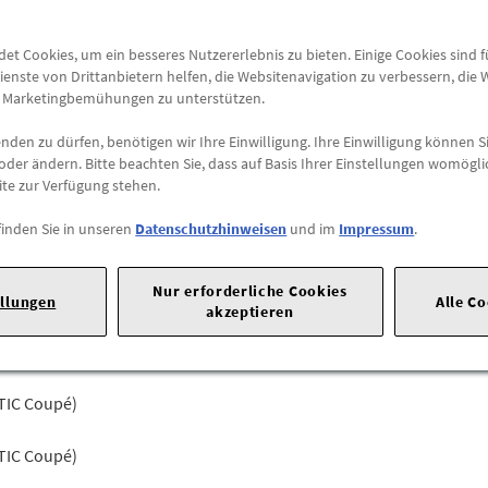
Abholung
t Cookies, um ein besseres Nutzererlebnis zu bieten. Einige Cookies sind 
Preis inkl.
19%
MwSt.
ienste von Drittanbietern helfen, die Websitenavigation zu verbessern, die
Abholbar an
diesen Stan
e Marketingbemühungen zu unterstützen.
den zu dürfen, benötigen wir Ihre Einwilligung. Ihre Einwilligung können Si
-
+
oder ändern. Bitte beachten Sie, dass auf Basis Ihrer Einstellungen womögli
ite zur Verfügung stehen.
finden Sie in unseren
Datenschutzhinweisen
und im
Impressum
.
20 |
70723 Stuttgart |
Tel: +49711170 |
E-Mail:
dialog.mb@merced
Nur erforderliche Cookies
ellungen
Alle C
akzeptieren
TIC Coupé)
TIC Coupé)