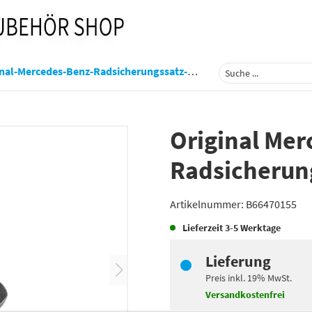
l-Mercedes-Benz-Radsicherungssatz-M14-X-15-X-27-B66470155
Original Me
Radsicherung
Artikelnummer:
B66470155
Lieferzeit
3-5 Werktage
Lieferung
Preis inkl.
19%
MwSt.
Versandkostenfrei