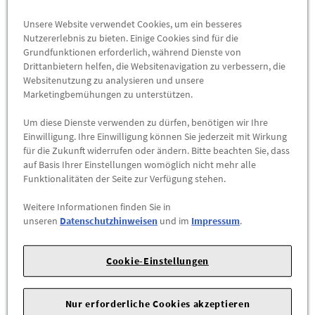
ZUM PRODUKT
Unsere Website verwendet Cookies, um ein besseres
Nutzererlebnis zu bieten. Einige Cookies sind für die
Grundfunktionen erforderlich, während Dienste von
Drittanbietern helfen, die Websitenavigation zu verbessern, die
Websitenutzung zu analysieren und unsere
Marketingbemühungen zu unterstützen.
Um diese Dienste verwenden zu dürfen, benötigen wir Ihre
Einwilligung. Ihre Einwilligung können Sie jederzeit mit Wirkung
für die Zukunft widerrufen oder ändern. Bitte beachten Sie, dass
auf Basis Ihrer Einstellungen womöglich nicht mehr alle
Funktionalitäten der Seite zur Verfügung stehen.
Weitere Informationen finden Sie in
unseren
Datenschutzhinweisen
und im
Impressum
.
AMG Geldbörse, ohne Münzfach
B66959658
Cookie-Einstellungen
AMG Geldbörse, ohne Münzfach. Schwarz. 100 % Rindleder.
Querformat. Diverse Schein- und Kartenfächer. RFID-Schutz,
der das Scannen von Bank- und Kreditkarten blockiert.
Nur erforderliche Cookies akzeptieren