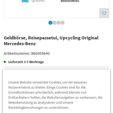
Geldbörse, Reisepassetui, Upcycling Original
Mercedes-Benz
Artikelnummer:
B66959640
Lieferzeit
3-5 Werktage
Lieferung
123,00 €
Preis inkl.
19%
MwSt.
Unsere Website verwendet Cookies, um ein besseres
Versandkostenfrei
Nutzererlebnis zu bieten. Einige Cookies sind für die
Grundfunktionen erforderlich, während Dienste von
Drittanbietern helfen, die Websitenavigation zu verbessern, die
Abholung
115,86 €
Websitenutzung zu analysieren und unsere
Marketingbemühungen zu unterstützen.
Preis inkl.
19%
MwSt.