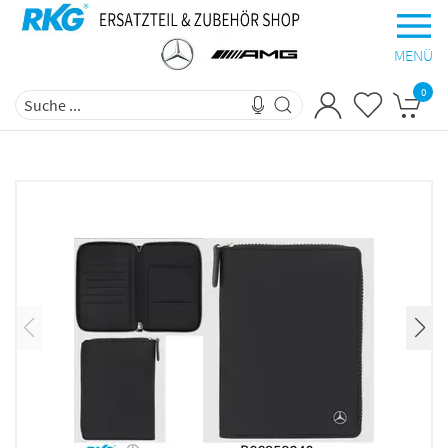
MENÜ
0