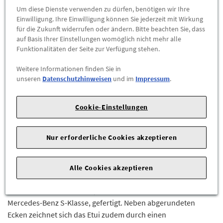
Abholbar an
diesen Standorten
Um diese Dienste verwenden zu dürfen, benötigen wir Ihre
Einwilligung. Ihre Einwilligung können Sie jederzeit mit Wirkung
für die Zukunft widerrufen oder ändern. Bitte beachten Sie, dass
-
+
auf Basis Ihrer Einstellungen womöglich nicht mehr alle
Funktionalitäten der Seite zur Verfügung stehen.
ZUM WARENKORB HINZUFÜGEN
Weitere Informationen finden Sie in
unseren
Datenschutzhinweisen
und im
Impressum
.
Herstellerangaben:
Mercedes-Benz AG |
Mercedesstr. 120 |
70723 Stuttgart |
Tel: +49711170 |
E-Mail:
dialog.mb@mercedes-benz.com
|
Webseite:
Cookie-Einstellungen
https://www.mercedes-benz.com
Nur erforderliche Cookies akzeptieren
Ist die nächste große Reise schon geplant? Dann findet der
Reisepass im Mercedes-Benz Reisepassetui, das sich auch als
Geldbörse nutzen lässt, seinen Platz. Auch optisch müssen
Alle Cookies akzeptieren
dabei keine Kompromisse gemacht werden, schließlich ist das
Etui aus schwarzem Leder, dem Innenraummaterial der
Mercedes-Benz S-Klasse, gefertigt. Neben abgerundeten
Ecken zeichnet sich das Etui zudem durch einen