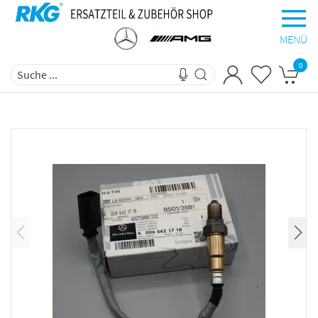
MENÜ
0