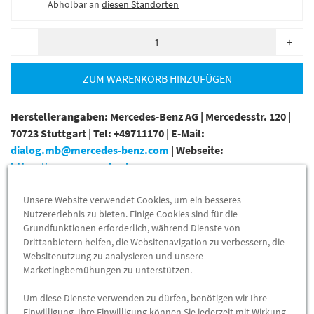
Abholbar an
diesen Standorten
-
+
ZUM WARENKORB HINZUFÜGEN
Herstellerangaben:
Mercedes-Benz AG |
Mercedesstr. 120 |
70723 Stuttgart |
Tel: +49711170 |
E-Mail:
dialog.mb@mercedes-benz.com
|
Webseite:
https://www.mercedes-benz.com
Unsere Website verwendet Cookies, um ein besseres
Sie sind sich nicht sicher, ob das Ersatzteil bei Ihrem Fahrzeug
Nutzererlebnis zu bieten. Einige Cookies sind für die
passt?
Grundfunktionen erforderlich, während Dienste von
Kein Problem.
Drittanbietern helfen, die Websitenavigation zu verbessern, die
Senden Sie uns die komplette Fahrgestellnummer Ihres
Websitenutzung zu analysieren und unsere
Fahrzeugs,
Marketingbemühungen zu unterstützen.
wir prüfen für Sie, ob das Teil passt.
Um diese Dienste verwenden zu dürfen, benötigen wir Ihre
Zum Beispiel passend (kann Ausstattung- oder
Einwilligung. Ihre Einwilligung können Sie jederzeit mit Wirkung