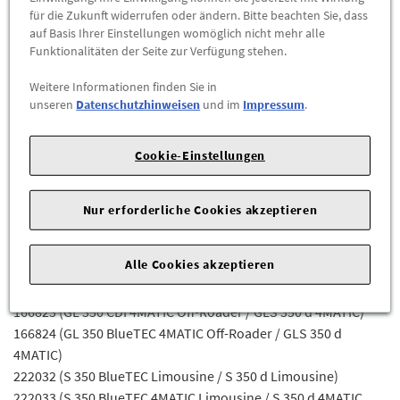
für die Zukunft widerrufen oder ändern. Bitte beachten Sie, dass
Fahrgestellnummer Abhängig sein) für die Mercedes-Benz
auf Basis Ihrer Einstellungen womöglich nicht mehr alle
Modelle:
Funktionalitäten der Seite zur Verfügung stehen.
164120 (ML 280 CDI 4MATIC / ML 300 CDI 4MATIC)
Weitere Informationen finden Sie in
164121 (ML 300 CDI 4MATIC)
unseren
Datenschutzhinweisen
und im
Impressum
.
164122 (ML 320 CDI 4MATIC / ML 350 CDI 4MATIC)
164124 (ML 350 BlueTEC 4MATIC)
Cookie-Einstellungen
164125 (ML 320 CDI 4MATIC / ML 350 CDI 4MATIC)
164822 (GL 320/350 CDI 4MATIC)
164823 (GL 350 CDI 4MATIC)
Nur erforderliche Cookies akzeptieren
164824 (GL 350 BlueTEC 4MATIC)
164825 (GL 320/350 BlueTEC 4MATIC)
Alle Cookies akzeptieren
166023 (ML/GLE 350 CDI/D 4MATIC)
166024 (ML/GLE 350 BLUETEC/D 4MATIC)
166823 (GL 350 CDI 4MATIC Off-Roader / GLS 350 d 4MATIC)
166824 (GL 350 BlueTEC 4MATIC Off-Roader / GLS 350 d
4MATIC)
222032 (S 350 BlueTEC Limousine / S 350 d Limousine)
222033 (S 350 BlueTEC 4MATIC Limousine / S 350 d 4MATIC