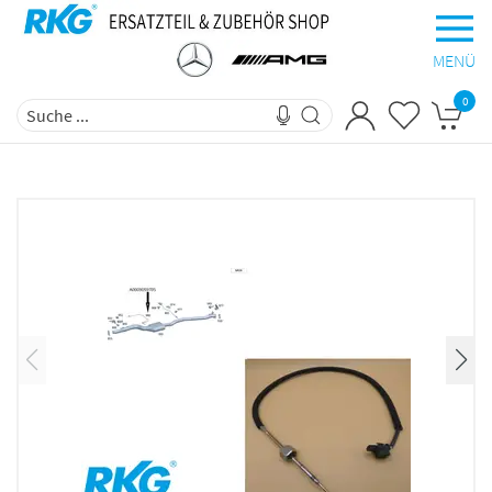
MENÜ
0