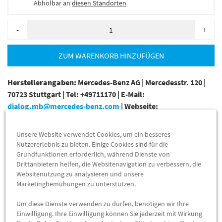
Abholbar an
diesen Standorten
-
+
ZUM WARENKORB HINZUFÜGEN
Herstellerangaben:
Mercedes-Benz AG |
Mercedesstr. 120 |
70723 Stuttgart |
Tel: +49711170 |
E-Mail:
dialog.mb@mercedes-benz.com
|
Webseite:
https://www.mercedes-benz.com
Unsere Website verwendet Cookies, um ein besseres
Sie sind sich nicht sicher, ob das Ersatzteil bei Ihrem Fahrzeug
Nutzererlebnis zu bieten. Einige Cookies sind für die
passt?
Grundfunktionen erforderlich, während Dienste von
Drittanbietern helfen, die Websitenavigation zu verbessern, die
Kein Problem.
Websitenutzung zu analysieren und unsere
Senden Sieuns die komplette Fahrgestellnummer Ihres
Marketingbemühungen zu unterstützen.
Fahrzeugs, wir prüfen für Sie, ob das Teil passt.
Um diese Dienste verwenden zu dürfen, benötigen wir Ihre
Zum Beispiel passend (kann Ausstattung- oder
Einwilligung. Ihre Einwilligung können Sie jederzeit mit Wirkung
Fahrgestellnummerabhängig sein) für die Mercedes-Benz