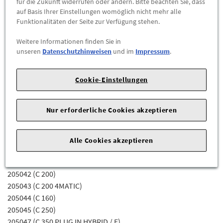
für die Zukunft widerrufen oder ändern. Bitte beachten Sie, dass
Modelle:
auf Basis Ihrer Einstellungen womöglich nicht mehr alle
Funktionalitäten der Seite zur Verfügung stehen.
205002 (C 220 CDI / D)
Weitere Informationen finden Sie in
205003 (C 220 BLUETEC / D BE EDITION)
unseren
Datenschutzhinweisen
und im
Impressum
.
205004 (C 220 BLUETEC / D)
205005 (C 220 BLUETEC / D 4MATIC)
205006 (C 250 CDI / D)
Cookie-Einstellungen
205007 (C 200 BLUETEC / D)
205008 (C 250 BLUETEC / D)
Nur erforderliche Cookies akzeptieren
205009 (C 250 BLUETEC / D 4MATIC)
205012 (C 300 BLUETEC HYBRID / H)
205036 (C 180 BLUETEC / D)
Alle Cookies akzeptieren
205037 (C 200 BLUETEC / D)
205040 (C 180)
205042 (C 200)
205043 (C 200 4MATIC)
205044 (C 160)
205045 (C 250)
205047 (C 350 PLUG IN HYBRID / E)