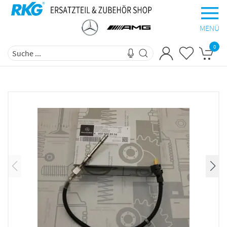
MENÜ
0