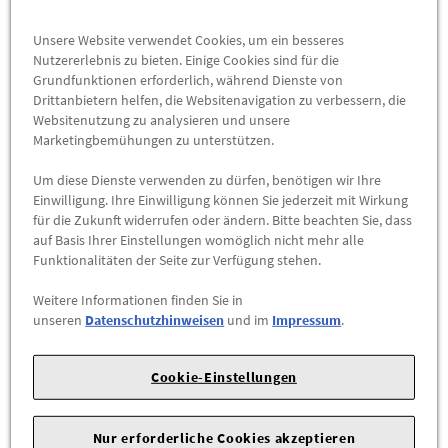
Abholbar an
diesen Standorten
Unsere Website verwendet Cookies, um ein besseres
-
+
Nutzererlebnis zu bieten. Einige Cookies sind für die
Grundfunktionen erforderlich, während Dienste von
Drittanbietern helfen, die Websitenavigation zu verbessern, die
ZUM WARENKORB HINZUFÜGEN
Websitenutzung zu analysieren und unsere
Marketingbemühungen zu unterstützen.
Herstellerangaben:
Mercedes-Benz AG |
Mercedesstr. 120 |
Um diese Dienste verwenden zu dürfen, benötigen wir Ihre
70723 Stuttgart |
Tel: +49711170 |
E-Mail:
Einwilligung. Ihre Einwilligung können Sie jederzeit mit Wirkung
dialog.mb@mercedes-benz.com
|
Webseite:
für die Zukunft widerrufen oder ändern. Bitte beachten Sie, dass
https://www.mercedes-benz.com
auf Basis Ihrer Einstellungen womöglich nicht mehr alle
Funktionalitäten der Seite zur Verfügung stehen.
Sie sind sich nicht sicher, ob das Ersatzteil bei Ihrem Fahrzeug
Weitere Informationen finden Sie in
passt?
unseren
Datenschutzhinweisen
und im
Impressum
.
Kein Problem.
Senden Sieuns die komplette Fahrgestellnummer Ihres
Cookie-Einstellungen
Fahrzeugs, wir prüfen für Sie, ob das Teil passt.
Zum Beispiel passend (kann Ausstattung- oder
Nur erforderliche Cookies akzeptieren